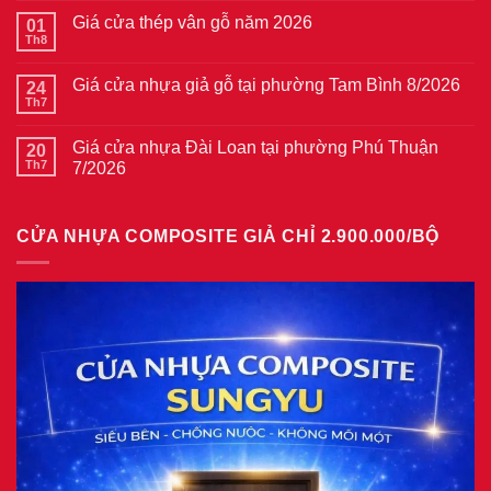
bình
Giá cửa thép vân gỗ năm 2026
01
luận
ở
Th8
Không
Giá
có
cửa
bình
thép
Giá cửa nhựa giả gỗ tại phường Tam Bình 8/2026
24
luận
vân
ở
Th7
Không
gỗ
Giá
có
tại
cửa
bình
phường
thép
Giá cửa nhựa Đài Loan tại phường Phú Thuận
20
luận
Bình
vân
ở
Th7
7/2026
Hòa
gỗ
Giá
8/2026
năm
Không
cửa
2026
có
nhựa
bình
giả
CỬA NHỰA COMPOSITE GIẢ CHỈ 2.900.000/BỘ
luận
gỗ
ở
tại
Giá
phường
cửa
Tam
nhựa
Bình
Đài
8/2026
Loan
tại
phường
Phú
Thuận
7/2026