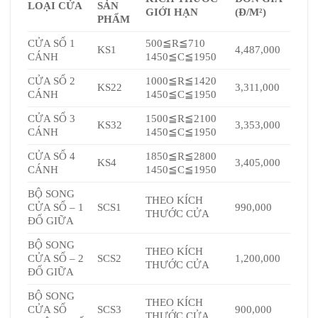
LOẠI CỬA
SẢN
GIỚI HẠN
(Đ/M
²
)
PHẨM
CỬA SỔ 1
500≦R≦710
KS1
4,487,000
CÁNH
1450≦C≦1950
CỬA SỔ 2
1000≦R≦1420
KS22
3,311,000
CÁNH
1450≦C≦1950
CỬA SỔ 3
1500≦R≦2100
KS32
3,353,000
CÁNH
1450≦C≦1950
CỬA SỔ 4
1850≦R≦2800
KS4
3,405,000
CÁNH
1450≦C≦1950
BỘ SONG
THEO KÍCH
CỬA SỔ – 1
SCS1
990,000
THƯỚC CỬA
ĐỐ GIỮA
BỘ SONG
THEO KÍCH
CỬA SỔ – 2
SCS2
1,200,000
THƯỚC CỬA
ĐỐ GIỮA
BỘ SONG
THEO KÍCH
CỬA SỔ
SCS3
900,000
THƯỚC CỬA