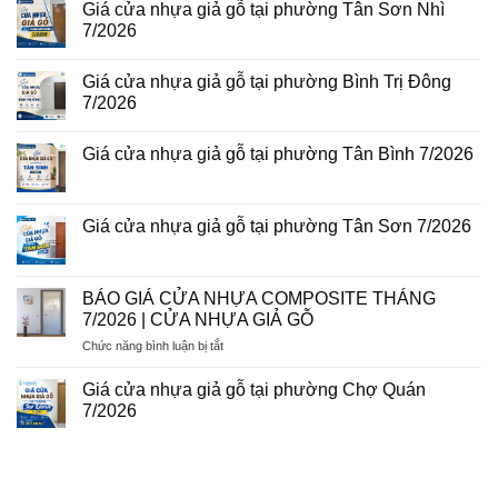
giả
Giá cửa nhựa giả gỗ tại phường Tân Sơn Nhì
bình
gỗ
luận
7/2026
tại
ở
phường
Giá
Không
Tam
cửa
có
Bình
Giá cửa nhựa giả gỗ tại phường Bình Trị Đông
nhựa
bình
8/2026
Đài
luận
7/2026
Loan
ở
tại
Giá
Không
phường
cửa
có
Giá cửa nhựa giả gỗ tại phường Tân Bình 7/2026
Phú
nhựa
bình
Thuận
giả
luận
Không
7/2026
gỗ
ở
có
tại
Giá
bình
phường
cửa
luận
Giá cửa nhựa giả gỗ tại phường Tân Sơn 7/2026
Tân
nhựa
ở
Sơn
giả
Giá
Không
Nhì
gỗ
cửa
có
7/2026
tại
nhựa
bình
phường
giả
luận
BÁO GIÁ CỬA NHỰA COMPOSITE THÁNG
Bình
gỗ
ở
Trị
7/2026 | CỬA NHỰA GIẢ GỖ
tại
Giá
Đông
phường
cửa
7/2026
ở
Chức năng bình luận bị tắt
Tân
nhựa
Bình
giả
BÁO
7/2026
gỗ
GIÁ
Giá cửa nhựa giả gỗ tại phường Chợ Quán
tại
CỬA
phường
7/2026
NHỰA
Tân
Không
Sơn
COMPOSITE
có
7/2026
THÁNG
bình
luận
7/2026
ở
|