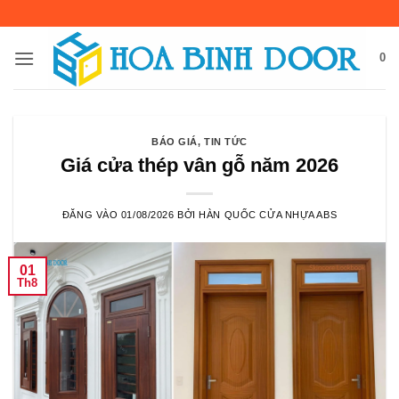
Bỏ
qua
nội
0
dung
BÁO GIÁ
,
TIN TỨC
Giá cửa thép vân gỗ năm 2026
ĐĂNG VÀO
01/08/2026
BỞI
HÀN QUỐC CỬA NHỰA ABS
01
Th8