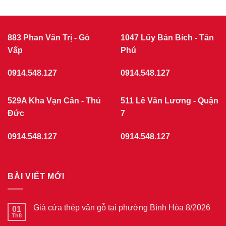
Giá
CỬA
cửa
nhựa
NHỰA
giả
GIẢ
gỗ
GỖ
tại
883 Phan Văn Trị - Gò
1047 Lũy Bán Bích - Tân
phường
Vấp
Chợ
Phú
Quán
7/2026
0914.548.127
0914.548.127
529A Kha Vạn Cân - Thủ
511 Lê Văn Lương - Quận
Đức
7
0914.548.127
0914.548.127
BÀI VIẾT MỚI
Giá cửa thép vân gỗ tại phường Bình Hòa 8/2026
01
Th8
Không
có