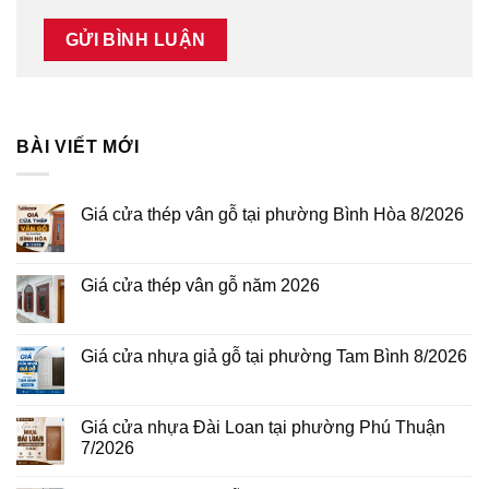
BÀI VIẾT MỚI
Giá cửa thép vân gỗ tại phường Bình Hòa 8/2026
Không
có
bình
luận
Giá cửa thép vân gỗ năm 2026
ở
Giá
Không
cửa
có
thép
bình
vân
luận
Giá cửa nhựa giả gỗ tại phường Tam Bình 8/2026
gỗ
ở
tại
Giá
Không
phường
cửa
có
Bình
thép
bình
Hòa
vân
luận
Giá cửa nhựa Đài Loan tại phường Phú Thuận
8/2026
gỗ
ở
7/2026
năm
Giá
2026
cửa
Không
nhựa
có