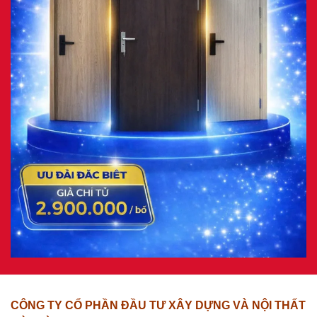
CÔNG TY CỔ PHẦN ĐẦU TƯ XÂY DỰNG VÀ NỘI THẤT