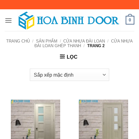
Bỏ
qua
nội
0
dung
TRANG CHỦ
/
SẢN PHẨM
/
CỬA NHỰA ĐÀI LOAN
/
CỬA NHỰA
ĐÀI LOAN GHÉP THANH
/
TRANG 2
LỌC