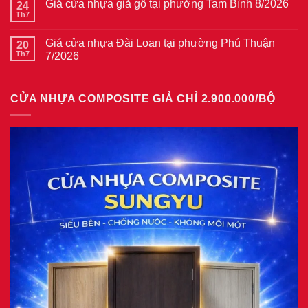
thép
Giá cửa nhựa giả gỗ tại phường Tam Bình 8/2026
24
luận
vân
ở
Th7
Không
gỗ
Giá
có
tại
cửa
bình
phường
thép
Giá cửa nhựa Đài Loan tại phường Phú Thuận
20
luận
Bình
vân
ở
Th7
7/2026
Hòa
gỗ
Giá
8/2026
năm
Không
cửa
2026
có
nhựa
bình
giả
CỬA NHỰA COMPOSITE GIẢ CHỈ 2.900.000/BỘ
luận
gỗ
ở
tại
Giá
phường
cửa
Tam
nhựa
Bình
Đài
8/2026
Loan
tại
phường
Phú
Thuận
7/2026