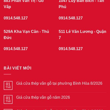
883 Phan Văn Trị - Gò
1047 Lũy Bán Bích - Tân
Vấp
Phú
0914.548.127
0914.548.127
529A Kha Vạn Cân - Thủ
511 Lê Văn Lương - Quận
Đức
7
0914.548.127
0914.548.127
BÀI VIẾT MỚI
Giá cửa thép vân gỗ tại phường Bình Hòa 8/2026
01
Th8
Không
có
bình
Giá cửa thép vân gỗ năm 2026
01
luận
ở
Th8
Không
Giá
có
cửa
bình