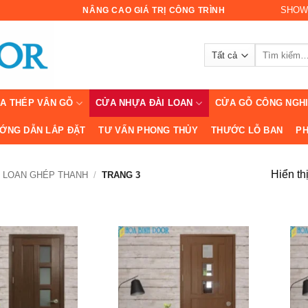
SHOW
NÂNG CAO GIÁ TRỊ CÔNG TRÌNH
Tìm
kiếm:
A THÉP VÂN GỖ
CỬA NHỰA ĐÀI LOAN
CỬA GỖ CÔNG NGH
ỚNG DẪN LẮP ĐẶT
TƯ VẤN PHONG THỦY
THƯỚC LỖ BAN
PH
Hiển th
I LOAN GHÉP THANH
/
TRANG 3