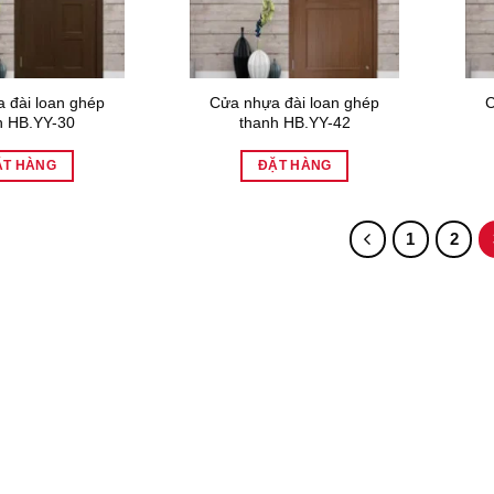
 đài loan ghép
Cửa nhựa đài loan ghép
C
h HB.YY-30
thanh HB.YY-42
ẶT HÀNG
ĐẶT HÀNG
1
2