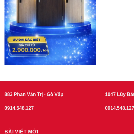
883 Phan Văn Trị - Gò Vấp
1047 Lũy Bá
0914.548.127
0914.548.12
BÀI VIẾT MỚI