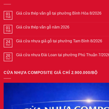
Giá cửa thép vân gỗ tại phường Bình Hòa 8/2026
01
Th8
Không
có
bình
Giá cửa thép vân gỗ năm 2026
01
luận
ở
Th8
Không
Giá
có
cửa
bình
thép
Giá cửa nhựa giả gỗ tại phường Tam Bình 8/2026
24
luận
vân
ở
Th7
Không
gỗ
Giá
có
tại
cửa
bình
phường
thép
Giá cửa nhựa Đài Loan tại phường Phú Thuận 7/202
20
luận
Bình
vân
ở
Th7
Hòa
Không
gỗ
Giá
8/2026
có
năm
cửa
bình
2026
nhựa
luận
giả
CỬA NHỰA COMPOSITE GIẢ CHỈ 2.900.000/BỘ
ở
gỗ
Giá
tại
cửa
phường
nhựa
Tam
Đài
Bình
Loan
8/2026
tại
phường
Phú
Thuận
7/2026