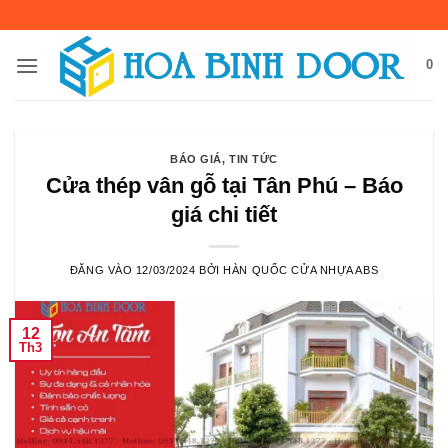
Bỏ
qua
nội
0
dung
BÁO GIÁ
,
TIN TỨC
Cửa thép vân gỗ tại Tân Phú – Báo
giá chi tiết
ĐĂNG VÀO
12/03/2024
BỞI
HÀN QUỐC CỬA NHỰA ABS
12
Th3