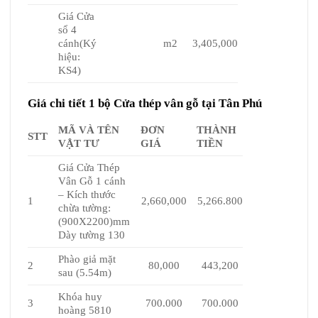
Giá Cửa
sổ 4
cánh(Ký
m2
3,405,000
hiệu:
KS4)
Giá chi tiết 1 bộ Cửa thép vân gỗ tại Tân Phú
MÃ VÀ TÊN
ĐƠN
THÀNH
STT
VẬT TƯ
GIÁ
TIỀN
Giá Cửa Thép
Vân Gỗ 1 cánh
– Kích thước
1
2,660,000
5,266.800
chừa tường:
(900X2200)mm
Dày tường 130
Phào giả mặt
2
80,000
443,200
sau (5.54m)
Khóa huy
3
700.000
700.000
hoàng 5810