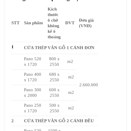
Kích
thước
ô chờ
Đơn giá
STT
Sản phẩm
ĐVT
không
(VNĐ)
kể ô
thoáng
1
CỬA THÉP VÂN GỖ 1 CÁNH ĐƠN
Pano 520
800 x
m2
x 1720
2550
Pano 400
680 x
m2
x 1720
2550
2.660.000
Pano 300
600 x
m2
x 2000
2550
Pano 250
500 x
m2
x 1720
2550
2
CỬA THÉP VÂN GỖ 2 CÁNH ĐỀU
Pano 520
1500 x