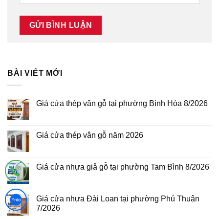
BÀI VIẾT MỚI
Giá cửa thép vân gỗ tại phường Bình Hòa 8/2026
Không
có
bình
luận
Giá cửa thép vân gỗ năm 2026
ở
Giá
Không
cửa
có
thép
bình
vân
luận
Giá cửa nhựa giả gỗ tại phường Tam Bình 8/2026
gỗ
ở
tại
Giá
Không
phường
cửa
có
Bình
thép
bình
Hòa
vân
luận
Giá cửa nhựa Đài Loan tại phường Phú Thuận
8/2026
gỗ
ở
7/2026
năm
Giá
2026
cửa
Không