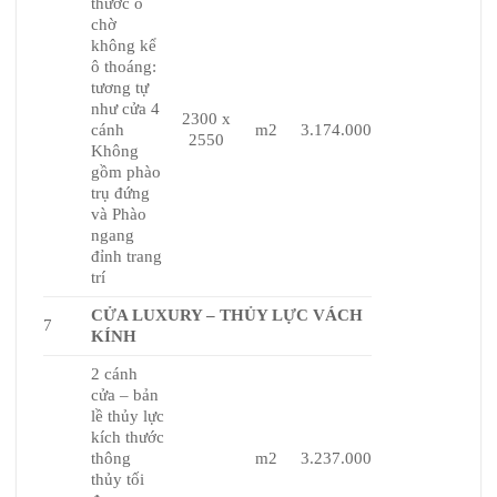
thước ô
chờ
không kể
ô thoáng:
tương tự
như cửa 4
2300 x
cánh
m2
3.174.000
2550
Không
gồm phào
trụ đứng
và Phào
ngang
đỉnh trang
trí
CỬA LUXURY – THỦY LỰC VÁCH
7
KÍNH
2 cánh
cửa – bản
lề thủy lực
kích thước
thông
m2
3.237.000
thủy tối