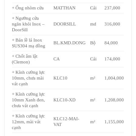
+ Ống nhòm cửa
MATTHAN
Cái
237,000
+ Ngưỡng cửa
ngăn khói Inox –
DOORSILL
md
316,000
DoorSill
+ Bản lề lá Inox
BL.KMD.DONG
Bộ
84,000
SUS304 mạ đồng
+ Chốt âm lật
CA
Cái
174,000
(Clemon)
+ Kính cường lực
10mm, chưa mài
KLC10
m²
1,004,000
vát cạnh
+ Kính cường lực
10mm Xanh đen,
KLC10-XD
m²
1,208,000
chưa vát cạnh
+ Kính cường lực
KLC12-MAI-
12mm, mài vát
m²
1,155,000
VAT
cạnh