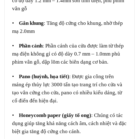
có độ dày 1.2 mm – 1.4mm sơn tĩnh điện, phủ phim
vân gỗ
•
Gân khung
: Tăng độ cứng cho khung, nhờ thép
mạ 2.0mm
•
Phần cánh
: Phần cánh của cửa được làm từ thép
mạ điện không gỉ có độ dày 0.7 mm – 1.0mm phủ
phim vân gỗ, dập lõm các biên dạng cơ bản.
•
Pano (huỳnh, họa tiết)
: Được gia công trên
máng ép thủy lực 3000 tấn tạo trang trí cho cửa và
tạo vân cứng cho cửa, pano có nhiều kiểu dáng, từ
cổ điển đến hiện đại.
•
Honeycomb paper (giấy tổ ong)
: Chúng có tác
dụng giúp tăng khả năng cách âm, cách nhiệt và đặc
biệt gia tăng độ cứng cho cánh.