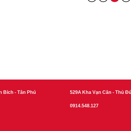
n Bích - Tân Phú
529A Kha Vạn Cân - Thủ Đ
7
0914.548.127