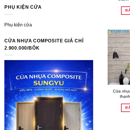
PHỤ KIỆN CỬA
Đ
Phụ kiện cửa
CỬA NHỰA COMPOSITE GIÁ CHỈ
2.900.000/BÔK
Cửa nhựa
than
Đ