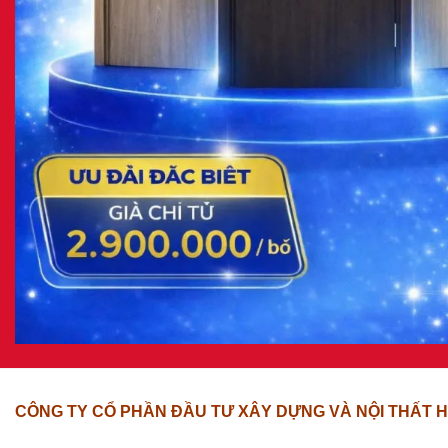
CÔNG TY CỔ PHẦN ĐẦU TƯ XÂY DỰNG VÀ NỘI THẤT H