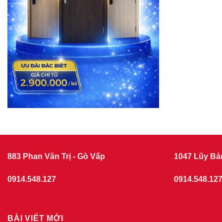
883 Phan Văn Trị - Gò Vấp
1047 Lũy Bá
0914.548.127
0914.548.12
BÀI VIẾT MỚI