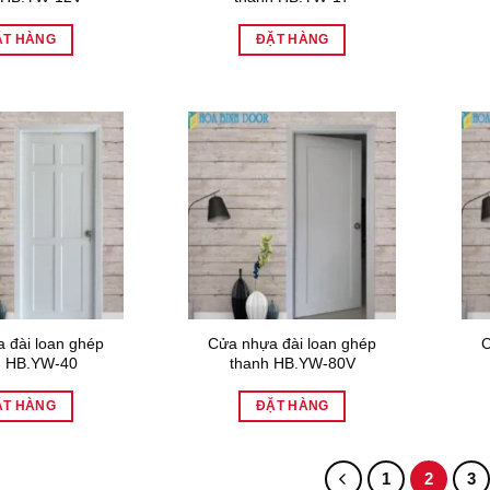
ẶT HÀNG
ĐẶT HÀNG
 đài loan ghép
Cửa nhựa đài loan ghép
C
h HB.YW-40
thanh HB.YW-80V
ẶT HÀNG
ĐẶT HÀNG
1
2
3