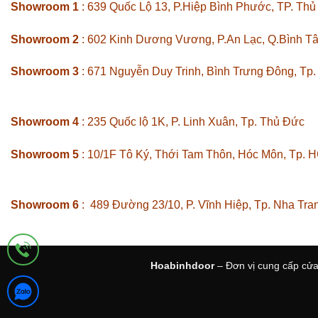
Showroom 1
: 639 Quốc Lộ 13, P.Hiệp Bình Phước, TP. Th
Showroom 2
: 602 Kinh Dương Vương, P.An Lạc, Q.Bình T
Showroom 3
: 671 Nguyễn Duy Trinh, Bình Trưng Đông, Tp
Showroom 4
: 235 Quốc lộ 1K, P. Linh Xuân, Tp. Thủ Đức
Showroom 5
: 10/1F Tô Ký, Thới Tam Thôn, Hóc Môn, Tp. 
Showroom 6
: 489 Đường 23/10, P. Vĩnh Hiệp, Tp. Nha Tra
Hoabinhdoor
– Đơn vị cung cấp cửa