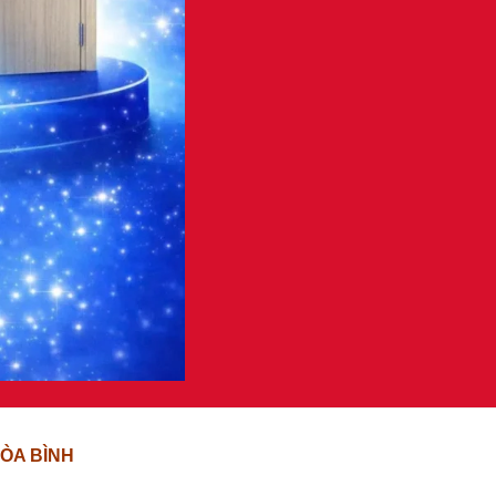
ÒA BÌNH