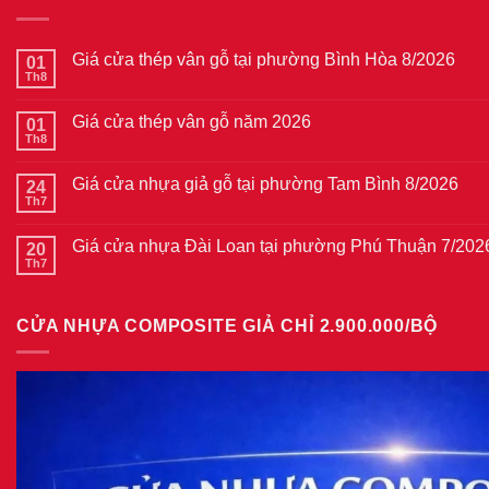
Giá cửa thép vân gỗ tại phường Bình Hòa 8/2026
01
Th8
Không
có
bình
Giá cửa thép vân gỗ năm 2026
01
luận
ở
Th8
Không
Giá
có
cửa
bình
thép
Giá cửa nhựa giả gỗ tại phường Tam Bình 8/2026
24
luận
vân
ở
Th7
Không
gỗ
Giá
có
tại
cửa
bình
phường
thép
Giá cửa nhựa Đài Loan tại phường Phú Thuận 7/202
20
luận
Bình
vân
ở
Th7
Hòa
Không
gỗ
Giá
8/2026
có
năm
cửa
bình
2026
nhựa
luận
giả
CỬA NHỰA COMPOSITE GIẢ CHỈ 2.900.000/BỘ
ở
gỗ
Giá
tại
cửa
phường
nhựa
Tam
Đài
Bình
Loan
8/2026
tại
phường
Phú
Thuận
7/2026