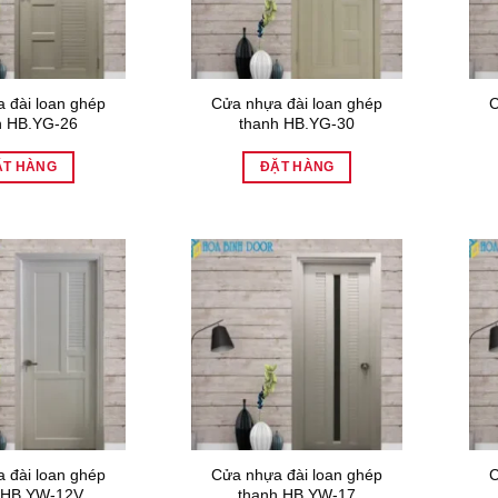
 đài loan ghép
Cửa nhựa đài loan ghép
C
h HB.YG-26
thanh HB.YG-30
ẶT HÀNG
ĐẶT HÀNG
 đài loan ghép
Cửa nhựa đài loan ghép
C
 HB.YW-12V
thanh HB.YW-17