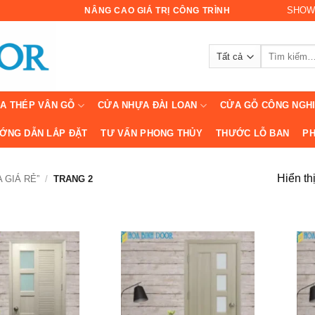
SHOW
NÂNG CAO GIÁ TRỊ CÔNG TRÌNH
Tìm
kiếm:
A THÉP VÂN GỖ
CỬA NHỰA ĐÀI LOAN
CỬA GỖ CÔNG NGH
ỚNG DẪN LẮP ĐẶT
TƯ VẤN PHONG THỦY
THƯỚC LỖ BAN
PH
Hiển th
 GIÁ RẺ”
/
TRANG 2