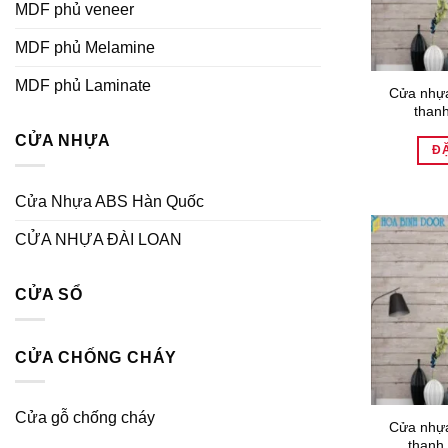
MDF phủ veneer
MDF phủ Melamine
MDF phủ Laminate
Cửa nhựa
than
CỬA NHỰA
Đ
Cửa Nhựa ABS Hàn Quốc
CỬA NHỰA ĐÀI LOAN
CỬA SỔ
CỬA CHỐNG CHÁY
Cửa gỗ chống cháy
Cửa nhựa
thanh