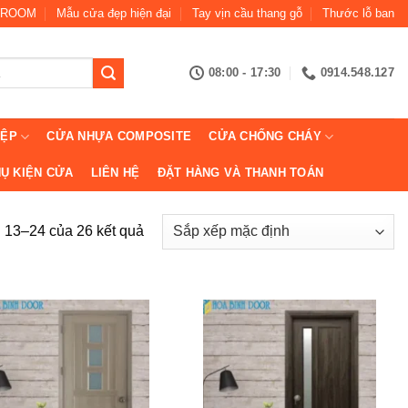
ROOM
Mẫu cửa đẹp hiện đại
Tay vịn cầu thang gỗ
Thước lỗ ban
08:00 - 17:30
0914.548.127
IỆP
CỬA NHỰA COMPOSITE
CỬA CHỐNG CHÁY
Ụ KIỆN CỬA
LIÊN HỆ
ĐẶT HÀNG VÀ THANH TOÁN
ị 13–24 của 26 kết quả