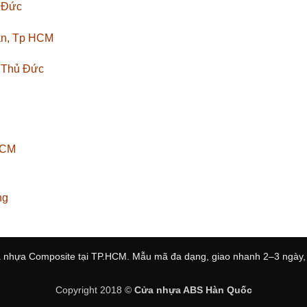
ủ Đức
ân, Tp HCM
. Thủ Đức
HCM
ng
 nhựa Composite tại TP.HCM. Mẫu mã đa dạng, giao nhanh 2–3 ngày, l
Copyright 2018 ©
Cửa nhựa ABS Hàn Quốc