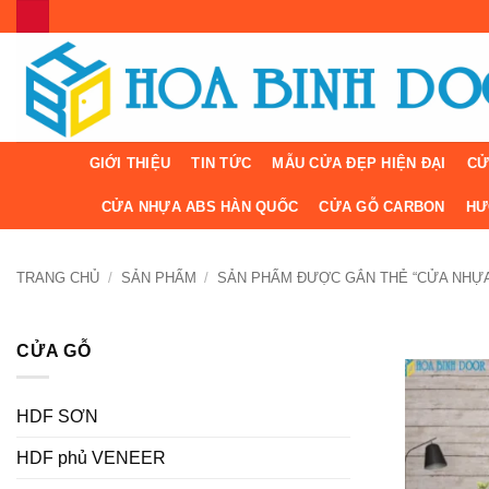
Bỏ
qua
nội
dung
GIỚI THIỆU
TIN TỨC
MẪU CỬA ĐẸP HIỆN ĐẠI
CỬ
CỬA NHỰA ABS HÀN QUỐC
CỬA GỖ CARBON
HƯ
TRANG CHỦ
/
SẢN PHẨM
/
SẢN PHẨM ĐƯỢC GẮN THẺ “CỬA NHỰA
CỬA GỖ
HDF SƠN
HDF phủ VENEER