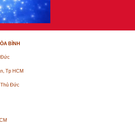
ÒA BÌNH
ủ Đức
ân, Tp HCM
. Thủ Đức
HCM