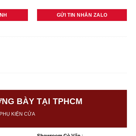
ANH
GỬI TIN NHẮN ZALO
NG BÀY TẠI TPHCM
PHỤ KIỆN CỬA
Showroom Gò Vấp
: