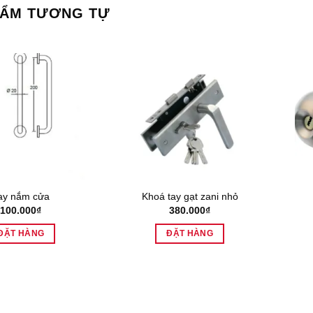
HẨM TƯƠNG TỰ
ay nắm cửa
Khoá tay gạt zani nhỏ
100.000
₫
380.000
₫
ĐẶT HÀNG
ĐẶT HÀNG