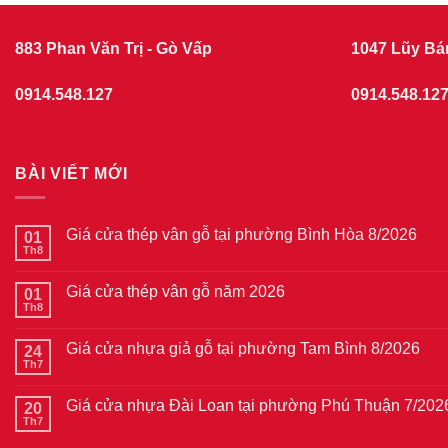
883 Phan Văn Trị - Gò Vấp
1047 Lũy Bá
0914.548.127
0914.548.12
BÀI VIẾT MỚI
Giá cửa thép vân gỗ tại phường Bình Hòa 8/2026
01
Th8
Không
có
bình
Giá cửa thép vân gỗ năm 2026
01
luận
ở
Th8
Không
Giá
có
cửa
bình
thép
Giá cửa nhựa giả gỗ tại phường Tam Bình 8/2026
24
luận
vân
ở
Th7
Không
gỗ
Giá
có
tại
cửa
bình
phường
thép
Giá cửa nhựa Đài Loan tại phường Phú Thuận 7/202
20
luận
Bình
vân
ở
Th7
Hòa
Không
gỗ
Giá
8/2026
có
năm
cửa