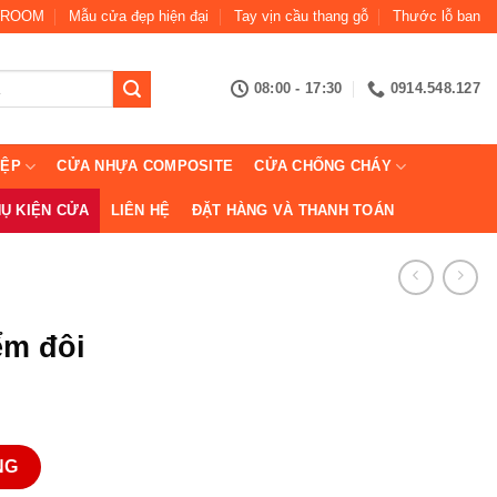
ROOM
Mẫu cửa đẹp hiện đại
Tay vịn cầu thang gỗ
Thước lỗ ban
08:00 - 17:30
0914.548.127
IỆP
CỬA NHỰA COMPOSITE
CỬA CHỐNG CHÁY
Ụ KIỆN CỬA
LIÊN HỆ
ĐẶT HÀNG VÀ THANH TOÁN
ểm đôi
ng
NG