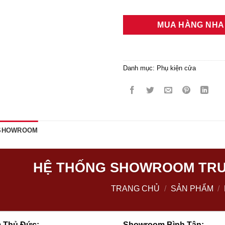
MUA HÀNG NH
Danh mục:
Phụ kiện cửa
 SHOWROOM
HỆ THỐNG SHOWROOM TRƯ
TRANG CHỦ
/
SẢN PHẨM
/
 Thủ Đức:
Showroom Bình Tân: