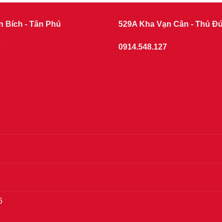
n Bích - Tân Phú
529A Kha Vạn Cân - Thủ Đ
7
0914.548.127
6