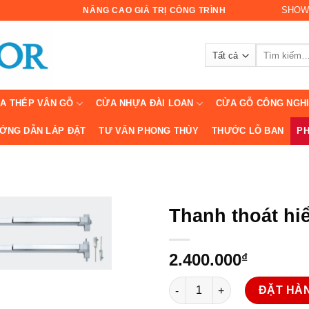
SHOW
NÂNG CAO GIÁ TRỊ CÔNG TRÌNH
Tìm
kiếm:
A THÉP VÂN GỖ
CỬA NHỰA ĐÀI LOAN
CỬA GỖ CÔNG NGH
ỚNG DẪN LẮP ĐẶT
TƯ VẤN PHONG THỦY
THƯỚC LỖ BAN
PH
Thanh thoát hi
2.400.000
₫
Thanh thoát hiểm đôi số lượ
ĐẶT HÀ