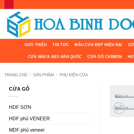
Bỏ
qua
nội
dung
GIỚI THIỆU
TIN TỨC
MẪU CỬA ĐẸP HIỆN ĐẠI
CỬ
CỬA NHỰA ABS HÀN QUỐC
CỬA GỖ CARBON
HƯ
TRANG CHỦ
/
SẢN PHẨM
/
PHỤ KIỆN CỬA
CỬA GỖ
HDF SƠN
HDF phủ VENEER
MDF phủ veneer