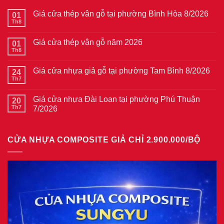
Giá cửa thép vân gỗ tại phường Bình Hòa 8/2026
01
Th8
Không
có
bình
Giá cửa thép vân gỗ năm 2026
01
luận
ở
Th8
Không
Giá
có
cửa
bình
thép
Giá cửa nhựa giả gỗ tại phường Tam Bình 8/2026
24
luận
vân
ở
Th7
Không
gỗ
Giá
có
tại
cửa
bình
phường
thép
Giá cửa nhựa Đài Loan tại phường Phú Thuận
20
luận
Bình
vân
ở
Th7
7/2026
Hòa
gỗ
Giá
8/2026
năm
Không
cửa
2026
có
nhựa
bình
giả
CỬA NHỰA COMPOSITE GIẢ CHỈ 2.900.000/BỘ
luận
gỗ
ở
tại
Giá
phường
cửa
Tam
nhựa
Bình
Đài
8/2026
Loan
tại
phường
Phú
Thuận
7/2026