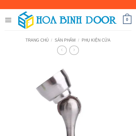
Bỏ
qua
nội
0
dung
TRANG CHỦ
/
SẢN PHẨM
/
PHỤ KIỆN CỬA