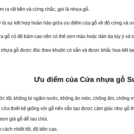
àm ra rất bền và cứng chắc, gọi là nhựa gỗ.
ày là sự kết hợp hoàn hảo giữa ưu điểm của gỗ về độ cứng và 
a gỗ có độ bám cao nên có thể sơn màu hoặc dán da tùy ý và 
nhựa gỗ được đúc theo khuôn có sẵn và được khắc họa tiết tạo
Ưu điểm của Cửa nhựa gỗ S
ớc tốt, không bị ngấm nước, không ăn mòn, chống ẩm, chống m
cửa thiết kế giống với gỗ nên vẫn tạo được cảm giác như gỗ th
sơn giả gỗ dễ lau chùi.
cách nhiệt tốt, độ bền cao.