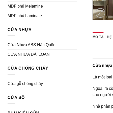
MDF phủ Melamine
MDF phủ Laminate
CỬA NHỰA
MÔ TẢ
HỆ
Cửa Nhựa ABS Hàn Quốc
CỬA NHỰA ĐÀI LOAN
Cửa nhựa
CỬA CHỐNG CHÁY
Là một loạ
Cửa gỗ chống cháy
Ngoài ra c
cho người 
CỬA SỔ
Nhà phân p