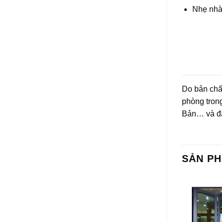
Nhẹ nhà
Do bản chấ
phòng tron
Bản… và đặ
SẢN P