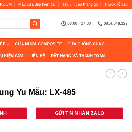
ROOM
Mẫu cửa đẹp hiện đại
Tay vịn cầu thang gỗ
Thước lỗ ban
08:00 - 17:30
0914.548.127
IỆP
CỬA NHỰA COMPOSITE
CỬA CHỐNG CHÁY
Ụ KIỆN CỬA
LIÊN HỆ
ĐẶT HÀNG VÀ THANH TOÁN
ung Yu Mẫu: LX-485
ANH
GỬI TIN NHẮN ZALO