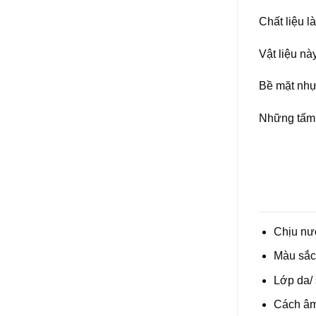
Chất liệu l
Vật liệu n
Bề mặt nhự
Những tấm 
Chịu nư
Màu sắc 
Lớp da/ 
Cách âm 