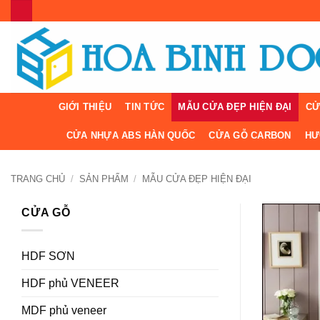
Bỏ
qua
nội
dung
GIỚI THIỆU
TIN TỨC
MẪU CỬA ĐẸP HIỆN ĐẠI
CỬ
CỬA NHỰA ABS HÀN QUỐC
CỬA GỖ CARBON
HƯ
TRANG CHỦ
/
SẢN PHẨM
/
MẪU CỬA ĐẸP HIỆN ĐẠI
CỬA GỖ
HDF SƠN
HDF phủ VENEER
MDF phủ veneer