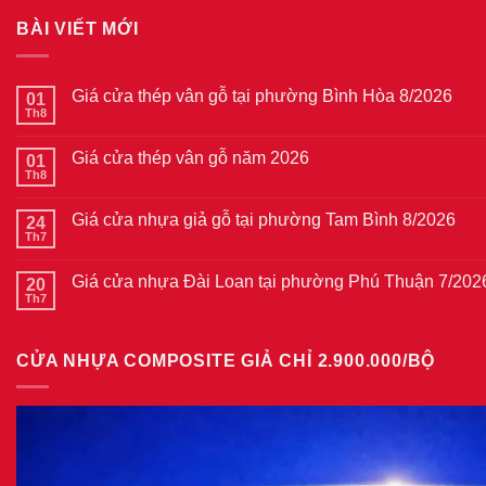
BÀI VIẾT MỚI
Giá cửa thép vân gỗ tại phường Bình Hòa 8/2026
01
Th8
Không
có
bình
Giá cửa thép vân gỗ năm 2026
01
luận
ở
Th8
Không
Giá
có
cửa
bình
thép
Giá cửa nhựa giả gỗ tại phường Tam Bình 8/2026
24
luận
vân
ở
Th7
Không
gỗ
Giá
có
tại
cửa
bình
phường
thép
Giá cửa nhựa Đài Loan tại phường Phú Thuận 7/202
20
luận
Bình
vân
ở
Th7
Hòa
Không
gỗ
Giá
8/2026
có
năm
cửa
bình
2026
nhựa
luận
giả
CỬA NHỰA COMPOSITE GIẢ CHỈ 2.900.000/BỘ
ở
gỗ
Giá
tại
cửa
phường
nhựa
Tam
Đài
Bình
Loan
8/2026
tại
phường
Phú
Thuận