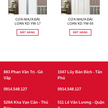
CỬA NHỰA ĐÀI
CỬA NHỰA ĐÀI
LOAN KD.YW-17
LOAN KD.YW-55
ĐẶT HÀNG
ĐẶT HÀNG
883 Phan Văn Trị - Gò
1047 Lũy Bán Bích - Tân
Vấp
Phú
0914.548.127
0914.548.127
529A Kha Vạn Cân - Thủ
511 Lê Văn Lương - Quận