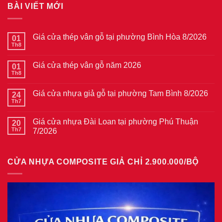
BÀI VIẾT MỚI
Giá cửa thép vân gỗ tại phường Bình Hòa 8/2026
01
Th8
Không
có
bình
Giá cửa thép vân gỗ năm 2026
01
luận
ở
Th8
Không
Giá
có
cửa
bình
thép
Giá cửa nhựa giả gỗ tại phường Tam Bình 8/2026
24
luận
vân
ở
Th7
Không
gỗ
Giá
có
tại
cửa
bình
phường
thép
Giá cửa nhựa Đài Loan tại phường Phú Thuận
20
luận
Bình
vân
ở
Th7
7/2026
Hòa
gỗ
Giá
8/2026
năm
Không
cửa
2026
có
nhựa
bình
giả
CỬA NHỰA COMPOSITE GIẢ CHỈ 2.900.000/BỘ
luận
gỗ
ở
tại
Giá
phường
cửa
Tam
nhựa
Bình
Đài
8/2026
Loan
tại
phường
Phú