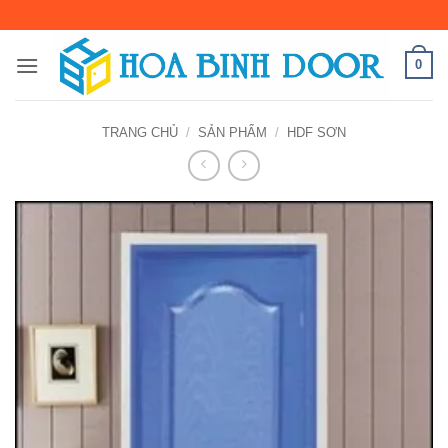
Bỏ
qua
nội
0
dung
TRANG CHỦ
/
SẢN PHẨM
/
HDF SƠN