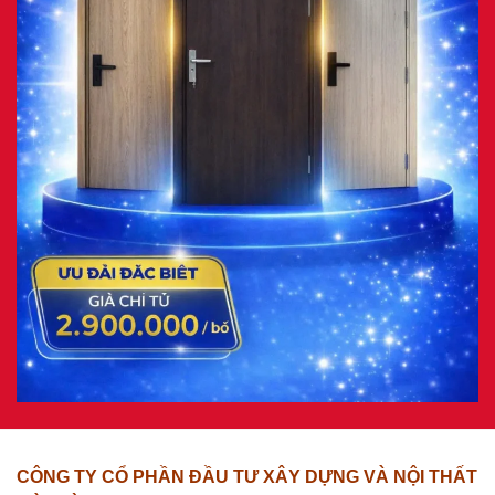
CÔNG TY CỔ PHẦN ĐẦU TƯ XÂY DỰNG VÀ NỘI THẤT