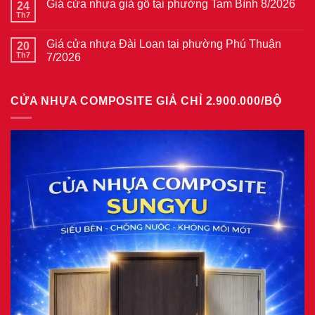
thép
Giá cửa nhựa giả gỗ tại phường Tam Bình 8/2026
24
luận
vân
ở
Th7
Không
gỗ
Giá
có
tại
cửa
bình
phường
thép
Giá cửa nhựa Đài Loan tại phường Phú Thuận
20
luận
Bình
vân
ở
Th7
7/2026
Hòa
gỗ
Giá
8/2026
năm
Không
cửa
2026
có
nhựa
bình
giả
CỬA NHỰA COMPOSITE GIẢ CHỈ 2.900.000/BỘ
luận
gỗ
ở
tại
Giá
phường
cửa
Tam
nhựa
Bình
Đài
8/2026
Loan
tại
phường
Phú
Thuận
7/2026