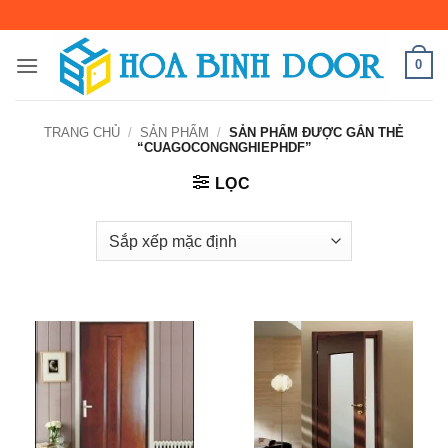
Bỏ
qua
nội
0
dung
TRANG CHỦ
/
SẢN PHẨM
/
SẢN PHẨM ĐƯỢC GẮN THẺ
“CUAGOCONGNGHIEPHDF”
LỌC