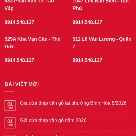
883 Phan Văn Trị - Gò
1047 Lũy Bán Bích - Tân
Vấp
Phú
0914.548.127
0914.548.127
529A Kha Vạn Cân - Thủ
511 Lê Văn Lương - Quận
Đức
7
0914.548.127
0914.548.127
BÀI VIẾT MỚI
Giá cửa thép vân gỗ tại phường Bình Hòa 8/2026
01
Th8
Không
có
bình
Giá cửa thép vân gỗ năm 2026
01
luận
ở
Th8
Không
Giá
có
cửa
bình