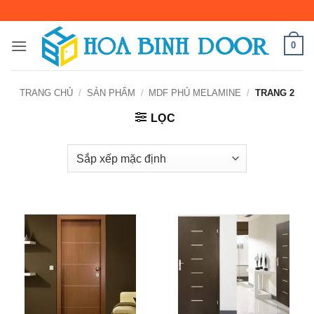
Bỏ
qua
nội
0
dung
TRANG CHỦ
/
SẢN PHẨM
/
MDF PHỦ MELAMINE
/
TRANG 2
LỌC