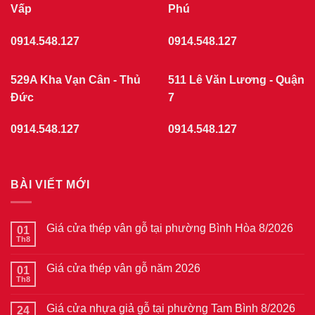
Vấp
Phú
0914.548.127
0914.548.127
529A Kha Vạn Cân - Thủ
511 Lê Văn Lương - Quận
Đức
7
0914.548.127
0914.548.127
BÀI VIẾT MỚI
Giá cửa thép vân gỗ tại phường Bình Hòa 8/2026
01
Th8
Không
có
bình
Giá cửa thép vân gỗ năm 2026
01
luận
ở
Th8
Không
Giá
có
cửa
bình
thép
Giá cửa nhựa giả gỗ tại phường Tam Bình 8/2026
24
luận
vân