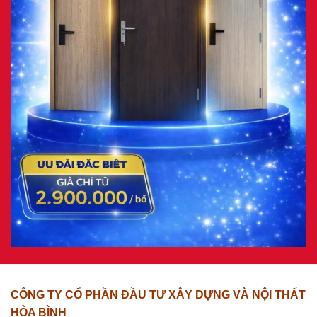
CÔNG TY CỔ PHẦN ĐẦU TƯ XÂY DỰNG VÀ NỘI THẤT
HÒA BÌNH