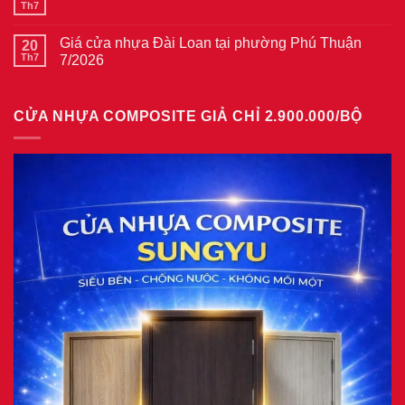
ở
Th7
Không
gỗ
Giá
có
tại
cửa
bình
phường
thép
Giá cửa nhựa Đài Loan tại phường Phú Thuận
20
luận
Bình
vân
ở
Th7
7/2026
Hòa
gỗ
Giá
8/2026
năm
Không
cửa
2026
có
nhựa
bình
giả
CỬA NHỰA COMPOSITE GIẢ CHỈ 2.900.000/BỘ
luận
gỗ
ở
tại
Giá
phường
cửa
Tam
nhựa
Bình
Đài
8/2026
Loan
tại
phường
Phú
Thuận
7/2026