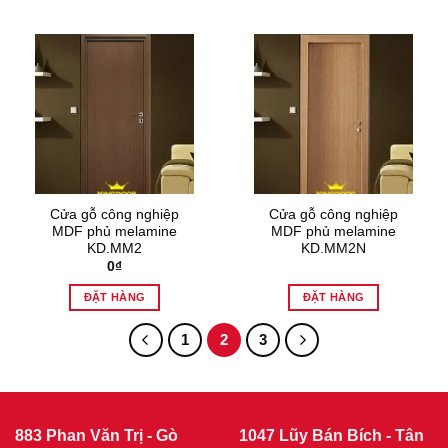
Cửa gỗ công nghiệp
Cửa gỗ công nghiệp
MDF phủ melamine
MDF phủ melamine
KD.MM2
KD.MM2N
0
₫
ĐẶT HÀNG
ĐẶT HÀNG
1
2
3
883 Phan Văn Trị - Gò
1047 Lũy Bán Bích - Tân