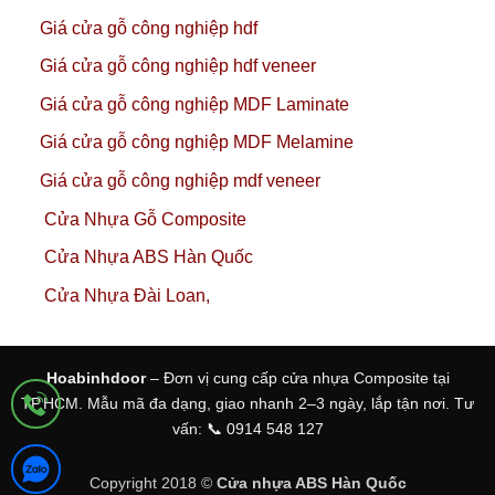
Giá cửa gỗ công nghiệp hdf
Giá cửa gỗ công nghiệp hdf veneer
Giá cửa gỗ công nghiệp MDF Laminate
Giá cửa gỗ công nghiệp MDF Melamine
Giá cửa gỗ công nghiệp mdf veneer
Cửa Nhựa Gỗ Composite
Cửa Nhựa ABS Hàn Quốc
Cửa Nhựa Đài Loan,
Hoabinhdoor
– Đơn vị cung cấp cửa nhựa Composite tại
TP.HCM. Mẫu mã đa dạng, giao nhanh 2–3 ngày, lắp tận nơi. Tư
vấn: 📞 0914 548 127
Copyright 2018 ©
Cửa nhựa ABS Hàn Quốc