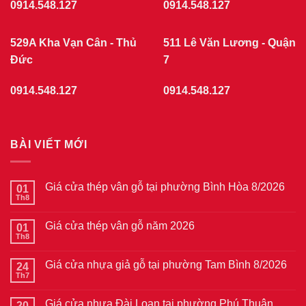
0914.548.127
0914.548.127
529A Kha Vạn Cân - Thủ
511 Lê Văn Lương - Quận
Đức
7
0914.548.127
0914.548.127
BÀI VIẾT MỚI
Giá cửa thép vân gỗ tại phường Bình Hòa 8/2026
01
Th8
Không
có
bình
Giá cửa thép vân gỗ năm 2026
01
luận
ở
Th8
Không
Giá
có
cửa
bình
thép
Giá cửa nhựa giả gỗ tại phường Tam Bình 8/2026
24
luận
vân
ở
Th7
Không
gỗ
Giá
có
tại
cửa
bình
phường
thép
Giá cửa nhựa Đài Loan tại phường Phú Thuận
20
luận