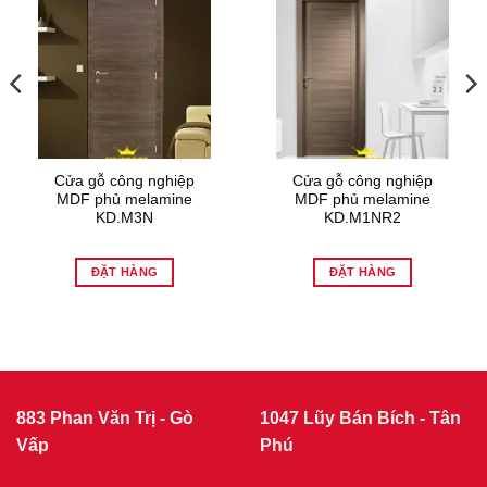
Cửa gỗ công nghiệp
Cửa gỗ công nghiệp
MDF phủ melamine
MDF phủ melamine
KD.M3N
KD.M1NR2
ĐẶT HÀNG
ĐẶT HÀNG
883 Phan Văn Trị - Gò
1047 Lũy Bán Bích - Tân
Vấp
Phú