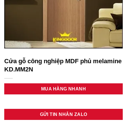
Cửa gỗ công nghiệp MDF phủ melamine
KD.MM2N
MUA HÀNG NHANH
GỬI TIN NHẮN ZALO