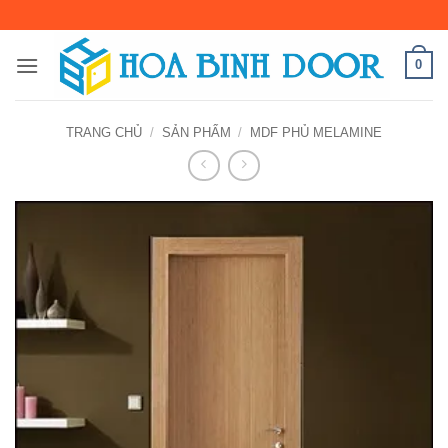
Bỏ
qua
nội
0
dung
TRANG CHỦ
/
SẢN PHẨM
/
MDF PHỦ MELAMINE