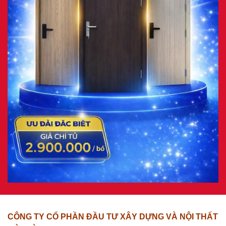
CÔNG TY CỔ PHẦN ĐẦU TƯ XÂY DỰNG VÀ NỘI THẤT