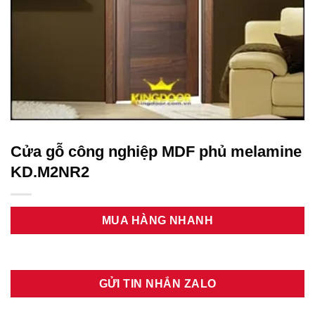
Cửa gỗ công nghiệp MDF phủ melamine
KD.M2NR2
MUA HÀNG NHANH
GỬI TIN NHẮN ZALO