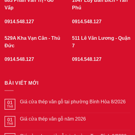
883 Phan Văn Trị - Gò
1047 Lũy Bán Bích - Tân
Vấp
Phú
0914.548.127
0914.548.127
529A Kha Vạn Cân - Thủ
511 Lê Văn Lương - Quận
Đức
7
0914.548.127
0914.548.127
BÀI VIẾT MỚI
Giá cửa thép vân gỗ tại phường Bình Hòa 8/2026
01
Th8
Không
có
bình
Giá cửa thép vân gỗ năm 2026
01
luận
ở
Th8
Không
Giá
có
cửa
bình
thép