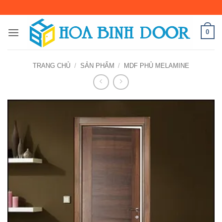
Bỏ
qua
nội
0
dung
TRANG CHỦ
/
SẢN PHẨM
/
MDF PHỦ MELAMINE