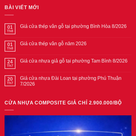
BÀI VIẾT MỚI
Giá cửa thép vân gỗ tại phường Bình Hòa 8/2026
01
Th8
Không
có
bình
Giá cửa thép vân gỗ năm 2026
01
luận
ở
Th8
Không
Giá
có
cửa
bình
thép
Giá cửa nhựa giả gỗ tại phường Tam Bình 8/2026
24
luận
vân
ở
Th7
Không
gỗ
Giá
có
tại
cửa
bình
phường
thép
Giá cửa nhựa Đài Loan tại phường Phú Thuận
20
luận
Bình
vân
ở
Th7
7/2026
Hòa
gỗ
Giá
8/2026
năm
Không
cửa
2026
có
nhựa
bình
giả
CỬA NHỰA COMPOSITE GIẢ CHỈ 2.900.000/BỘ
luận
gỗ
ở
tại
Giá
phường
cửa
Tam
nhựa
Bình
Đài
8/2026
Loan
tại
phường