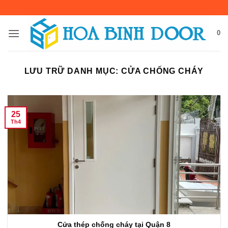
Bỏ
qua
nội
0
dung
LƯU TRỮ DANH MỤC:
CỬA CHỐNG CHÁY
25
Th4
Cửa thép chống cháy tại Quận 8