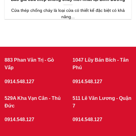
Cửa thép chống cháy là loại cửa có thiết kế đặc biệt có khả
năng...
883 Phan Văn Trị - Gò
1047 Lũy Bán Bích - Tân
Vấp
Phú
0914.548.127
0914.548.127
529A Kha Vạn Cân - Thủ
511 Lê Văn Lương - Quận
Đức
7
0914.548.127
0914.548.127