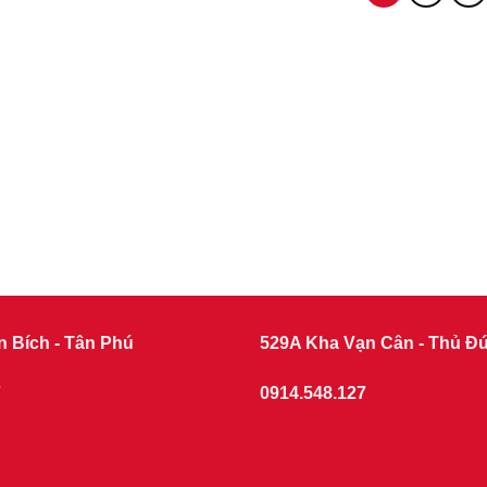
n Bích - Tân Phú
529A Kha Vạn Cân - Thủ Đ
7
0914.548.127