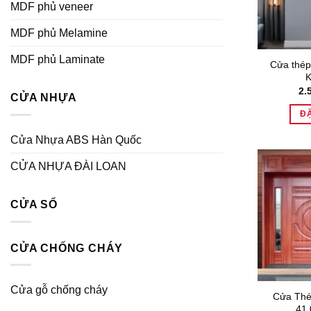
MDF phủ veneer
MDF phủ Melamine
MDF phủ Laminate
Cửa thép
K
2.
CỬA NHỰA
Đ
Cửa Nhựa ABS Hàn Quốc
CỬA NHỰA ĐÀI LOAN
CỬA SỔ
CỬA CHỐNG CHÁY
Cửa gỗ chống cháy
Cửa Thé
41.