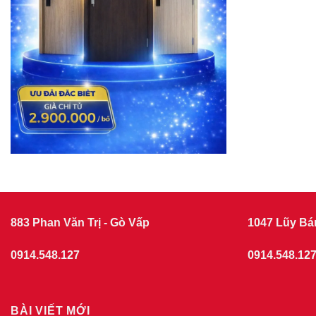
883 Phan Văn Trị - Gò Vấp
1047 Lũy Bá
0914.548.127
0914.548.12
BÀI VIẾT MỚI