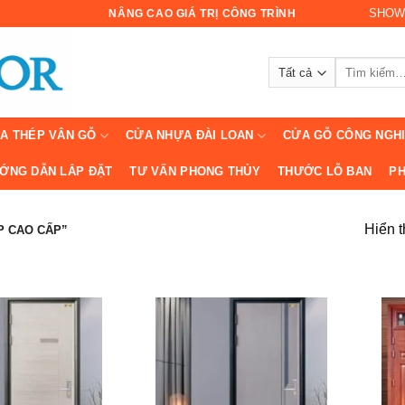
SHOW
NÂNG CAO GIÁ TRỊ CÔNG TRÌNH
Tìm
kiếm:
A THÉP VÂN GỖ
CỬA NHỰA ĐÀI LOAN
CỬA GỖ CÔNG NGH
ỚNG DẪN LẮP ĐẶT
TƯ VẤN PHONG THỦY
THƯỚC LỖ BAN
PH
Hiển t
P CAO CẤP”