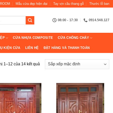
ROOM
Mẫu cửa đẹp hiện đại
Tay vịn cầu thang gỗ
Thước lỗ ban
08:00 - 17:30
0914.548.127
IỆP
CỬA NHỰA COMPOSITE
CỬA CHỐNG CHÁY
Ụ KIỆN CỬA
LIÊN HỆ
ĐẶT HÀNG VÀ THANH TOÁN
hị 1–12 của 14 kết quả