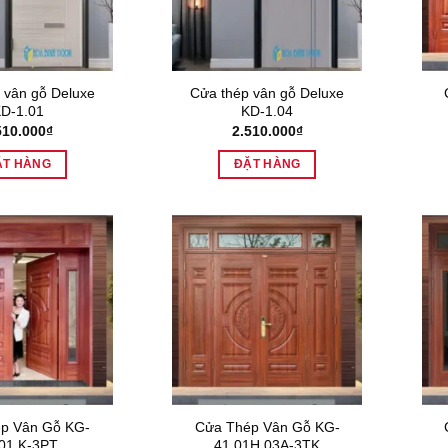
 vân gỗ Deluxe
Cửa thép vân gỗ Deluxe
D-1.01
KD-1.04
510.000
₫
2.510.000
₫
ẶT HÀNG
ĐẶT HÀNG
p Vân Gỗ KG-
Cửa Thép Vân Gỗ KG-
01.K-3PT
41.01H.03A-3TK