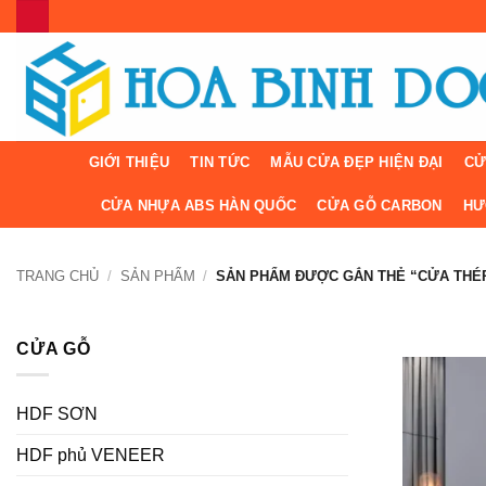
Bỏ
qua
nội
dung
GIỚI THIỆU
TIN TỨC
MẪU CỬA ĐẸP HIỆN ĐẠI
CỬ
CỬA NHỰA ABS HÀN QUỐC
CỬA GỖ CARBON
HƯ
TRANG CHỦ
/
SẢN PHẨM
/
SẢN PHẨM ĐƯỢC GẮN THẺ “CỬA THÉ
CỬA GỖ
HDF SƠN
HDF phủ VENEER