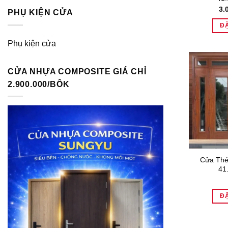
3.
PHỤ KIỆN CỬA
Đ
Phụ kiện cửa
CỬA NHỰA COMPOSITE GIÁ CHỈ
2.900.000/BÔK
Cửa Thé
41
Đ