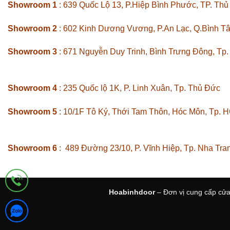
Showroom 1
: 639 Quốc Lộ 13, P.Hiệp Bình Phước, TP. Th
Showroom 2
: 602 Kinh Dương Vương, P.An Lạc, Q.Bình T
Showroom 3
: 671 Nguyễn Duy Trinh, Bình Trưng Đông, Tp
Showroom 4
: 235 Quốc lộ 1K, P. Linh Xuân, Tp. Thủ Đức
Showroom 5
: 10/1F Tô Ký, Thới Tam Thôn, Hóc Môn, Tp. 
Showroom 6
: 489 Đường 23/10, P. Vĩnh Hiệp, Tp. Nha Tra
Hoabinhdoor
– Đơn vị cung cấp cửa