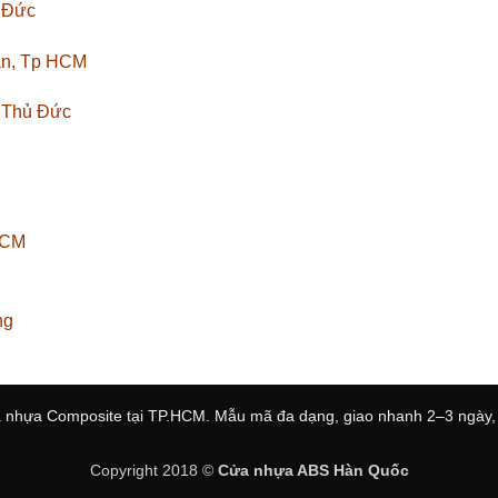
ủ Đức
ân, Tp HCM
. Thủ Đức
HCM
ng
 nhựa Composite tại TP.HCM. Mẫu mã đa dạng, giao nhanh 2–3 ngày, l
Copyright 2018 ©
Cửa nhựa ABS Hàn Quốc