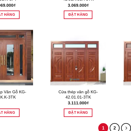
069.000
₫
3.069.000
₫
ẶT HÀNG
ĐẶT HÀNG
p Vân Gỗ KG-
Cửa thép vân gỗ KG-
.K.K-3TK
42.01.01-3TK
3.111.000
₫
ẶT HÀNG
ĐẶT HÀNG
1
2