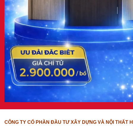
CÔNG TY CỔ PHẦN ĐẦU TƯ XÂY DỰNG VÀ NỘI THẤT H