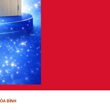
ÒA BÌNH