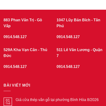
883 Phan Văn Trị - Gò
1047 Lũy Bán Bích - Tân
Vấp
Phú
0914.548.127
0914.548.127
529A Kha Vạn Cân - Thủ
511 Lê Văn Lương - Quận
Đức
7
0914.548.127
0914.548.127
BÀI VIẾT MỚI
Giá cửa thép vân gỗ tại phường Bình Hòa 8/2026
01
Th8
Không