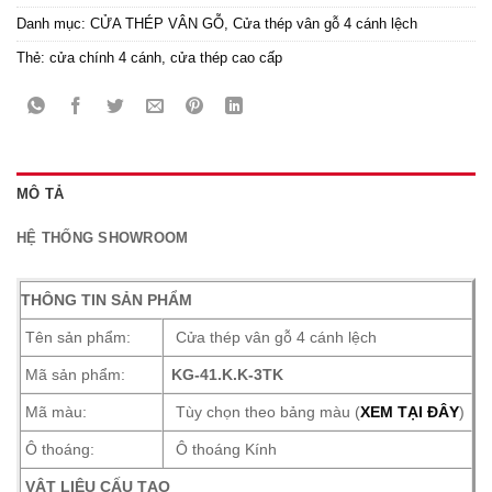
Danh mục:
CỬA THÉP VÂN GỖ
,
Cửa thép vân gỗ 4 cánh lệch
Thẻ:
cửa chính 4 cánh
,
cửa thép cao cấp
MÔ TẢ
HỆ THỐNG SHOWROOM
THÔNG TIN SẢN PHẨM
Tên sản phẩm:
Cửa thép vân gỗ 4 cánh lệch
Mã sản phẩm:
KG-41.K.K-3TK
Mã màu:
Tùy chọn theo bảng màu (
XEM TẠI ĐÂY
)
Ô thoáng:
Ô thoáng Kính
VẬT LIỆU CẤU TẠO