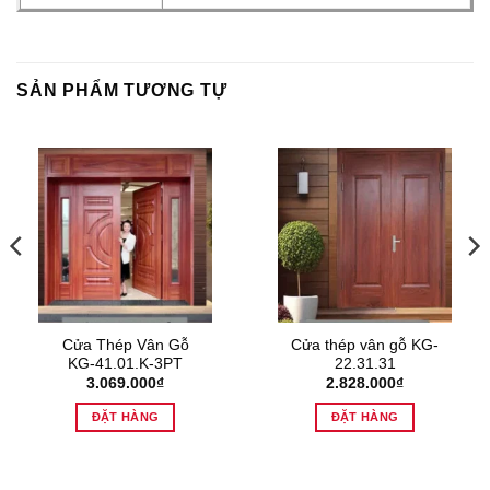
SẢN PHẨM TƯƠNG TỰ
Cửa Thép Vân Gỗ
Cửa thép vân gỗ KG-
KG-41.01.K-3PT
22.31.31
3.069.000
₫
2.828.000
₫
ĐẶT HÀNG
ĐẶT HÀNG