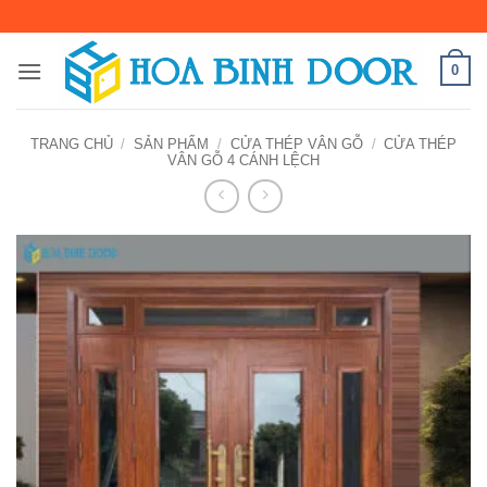
Bỏ
qua
nội
0
dung
TRANG CHỦ
/
SẢN PHẨM
/
CỬA THÉP VÂN GỖ
/
CỬA THÉP
VÂN GỖ 4 CÁNH LỆCH