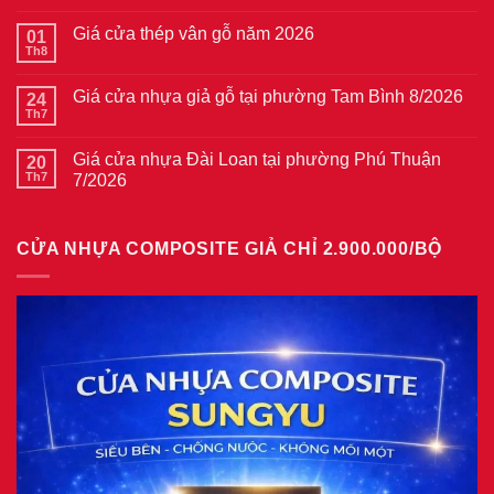
có
bình
Giá cửa thép vân gỗ năm 2026
01
luận
ở
Th8
Không
Giá
có
cửa
bình
thép
Giá cửa nhựa giả gỗ tại phường Tam Bình 8/2026
24
luận
vân
ở
Th7
Không
gỗ
Giá
có
tại
cửa
bình
phường
thép
Giá cửa nhựa Đài Loan tại phường Phú Thuận
20
luận
Bình
vân
ở
Th7
7/2026
Hòa
gỗ
Giá
8/2026
năm
Không
cửa
2026
có
nhựa
bình
giả
CỬA NHỰA COMPOSITE GIẢ CHỈ 2.900.000/BỘ
luận
gỗ
ở
tại
Giá
phường
cửa
Tam
nhựa
Bình
Đài
8/2026
Loan
tại
phường
Phú
Thuận
7/2026