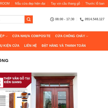
ROOM
Mẫu cửa đẹp hiện đại
Tay vịn cầu thang gỗ
Thước lỗ ban
08:00 - 17:30
0914.548.127
IỆP
CỬA NHỰA COMPOSITE
CỬA CHỐNG CHÁY
Ụ KIỆN CỬA
LIÊN HỆ
ĐẶT HÀNG VÀ THANH TOÁN
ĐỒNG
6
5