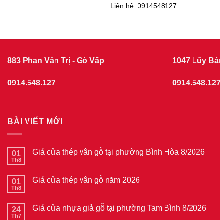
Liên hệ: 0914548127...
883 Phan Văn Trị - Gò Vấp
1047 Lũy Bá
0914.548.127
0914.548.12
BÀI VIẾT MỚI
Giá cửa thép vân gỗ tại phường Bình Hòa 8/2026
01
Th8
Không
có
bình
Giá cửa thép vân gỗ năm 2026
01
luận
ở
Th8
Không
Giá
có
cửa
bình
thép
Giá cửa nhựa giả gỗ tại phường Tam Bình 8/2026
24
luận
vân
ở
Th7
Không
gỗ