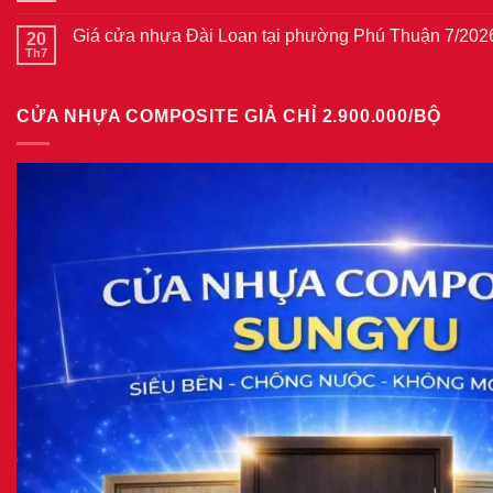
Giá
có
tại
cửa
bình
phường
thép
Giá cửa nhựa Đài Loan tại phường Phú Thuận 7/202
20
luận
Bình
vân
ở
Th7
Hòa
Không
gỗ
Giá
8/2026
có
năm
cửa
bình
2026
nhựa
luận
giả
CỬA NHỰA COMPOSITE GIẢ CHỈ 2.900.000/BỘ
ở
gỗ
Giá
tại
cửa
phường
nhựa
Tam
Đài
Bình
Loan
8/2026
tại
phường
Phú
Thuận
7/2026