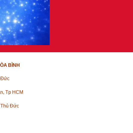
ÒA BÌNH
ủ Đức
ân, Tp HCM
. Thủ Đức