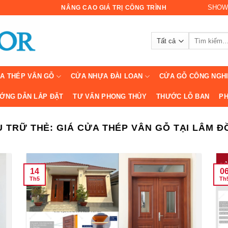
SHOW
NÂNG CAO GIÁ TRỊ CÔNG TRÌNH
Tìm
kiếm:
A THÉP VÂN GỖ
CỬA NHỰA ĐÀI LOAN
CỬA GỖ CÔNG NGH
ỚNG DẪN LẮP ĐẶT
TƯ VẤN PHONG THỦY
THƯỚC LỖ BAN
PH
U TRỮ THẺ:
GIÁ CỬA THÉP VÂN GỖ TẠI LÂM 
14
0
Th5
Th