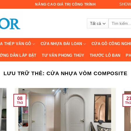
SHOW
NÂNG CAO GIÁ TRỊ CÔNG TRÌNH
Tìm
kiếm:
A THÉP VÂN GỖ
CỬA NHỰA ĐÀI LOAN
CỬA GỖ CÔNG NGH
ỚNG DẪN LẮP ĐẶT
TƯ VẤN PHONG THỦY
THƯỚC LỖ BAN
PH
LƯU TRỮ THẺ:
CỬA NHỰA VÒM COMPOSITE
08
2
Th3
Th1