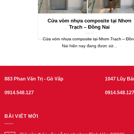
Cửa vòm nhựa composite tại Nhơn
Trạch – Đồng Nai
Cửa vòm nhựa composite tại Nhơn Trạch – Đồn
Nai hiện nay đang được sử...
883 Phan Văn Trị - Gò Vấp
1047 Lũy Bá
0914.548.127
0914.548.12
BÀI VIẾT MỚI