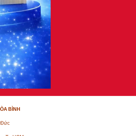
ÒA BÌNH
ủ Đức