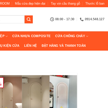
ROOM
Mẫu cửa đẹp hiện đại
Tay vịn cầu thang gỗ
Thước lỗ ban
08:00 - 17:30
0914.548.127
IỆP
CỬA NHỰA COMPOSITE
CỬA CHỐNG CHÁY
Ụ KIỆN CỬA
LIÊN HỆ
ĐẶT HÀNG VÀ THANH TOÁN
1
0