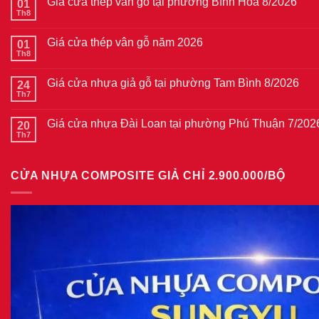
Giá cửa thép vân gỗ tại phường Bình Hòa 8/2026
01
Th8
Không
có
bình
Giá cửa thép vân gỗ năm 2026
01
luận
ở
Th8
Không
Giá
có
cửa
bình
thép
Giá cửa nhựa giả gỗ tại phường Tam Bình 8/2026
24
luận
vân
ở
Th7
Không
gỗ
Giá
có
tại
cửa
bình
phường
thép
Giá cửa nhựa Đài Loan tại phường Phú Thuận 7/202
20
luận
Bình
vân
ở
Th7
Hòa
Không
gỗ
Giá
8/2026
có
năm
cửa
bình
2026
nhựa
luận
giả
CỬA NHỰA COMPOSITE GIẢ CHỈ 2.900.000/BỘ
ở
gỗ
Giá
tại
cửa
phường
nhựa
Tam
Đài
Bình
Loan
8/2026
tại
phường
Phú
Thuận
7/2026