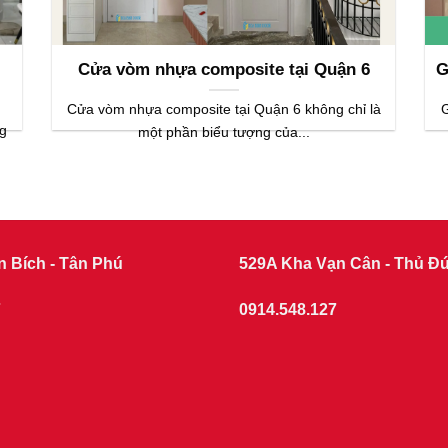
Cửa vòm nhựa composite tại Quận 6
G
Cửa vòm nhựa composite tại Quận 6 không chỉ là
G
g
một phần biểu tượng của...
n Bích - Tân Phú
529A Kha Vạn Cân - Thủ Đ
7
0914.548.127