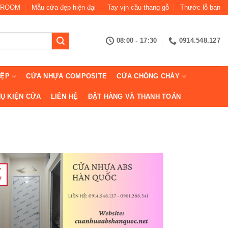
ROOM
Mẫu cửa đẹp hiện đại
Tay vịn cầu thang gỗ
Thước lỗ ban
08:00 - 17:30
0914.548.127
IỆP
CỬA NHỰA COMPOSITE
CỬA CHỐNG CHÁY
Ụ KIỆN CỬA
LIÊN HỆ
ĐẶT HÀNG VÀ THANH TOÁN
7
7