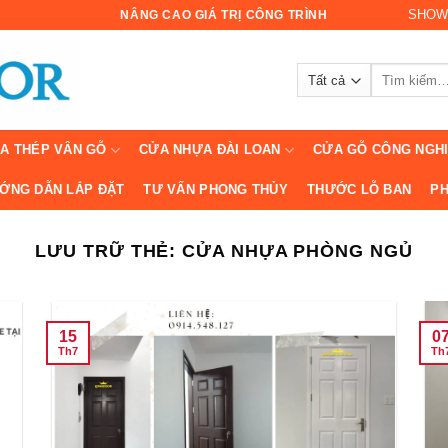
SHOW
NÂNG CAO GIÁ TRỊ CÔNG TRÌNH
Tìm
kiếm:
A THÉP VÂN GỖ
CỬA NHỰA ĐÀI LOAN
CỬA GỖ CÔNG NGH
ỚNG DẪN LẮP ĐẶT
TƯ VẤN PHONG THỦY
THƯỚC LỖ BAN
PH
LƯU TRỮ THẺ:
CỬA NHỰA PHÒNG NGỦ
15
0
Th7
Th