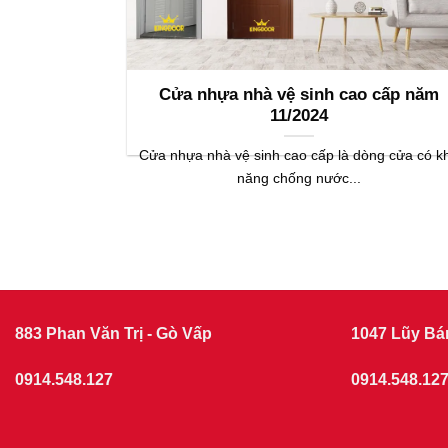
Cửa nhựa nhà vệ sinh cao cấp năm
11/2024
Cửa nhựa nhà vệ sinh cao cấp là dòng cửa có k
năng chống nước...
883 Phan Văn Trị - Gò Vấp
1047 Lũy Bá
0914.548.127
0914.548.12