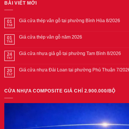
BÀI VIẾT MỚI
Giá cửa thép vân gỗ tại phường Bình Hòa 8/2026
01
Th8
Không
có
bình
Giá cửa thép vân gỗ năm 2026
01
luận
ở
Th8
Không
Giá
có
cửa
bình
thép
Giá cửa nhựa giả gỗ tại phường Tam Bình 8/2026
24
luận
vân
ở
Th7
Không
gỗ
Giá
có
tại
cửa
bình
phường
thép
Giá cửa nhựa Đài Loan tại phường Phú Thuận 7/202
20
luận
Bình
vân
ở
Th7
Hòa
Không
gỗ
Giá
8/2026
có
năm
cửa
bình
2026
nhựa
luận
giả
CỬA NHỰA COMPOSITE GIẢ CHỈ 2.900.000/BỘ
ở
gỗ
Giá
tại
cửa
phường
nhựa
Tam
Đài
Bình
Loan
8/2026
tại
phường
Phú
Thuận
7/2026