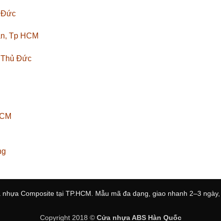
ủ Đức
ân, Tp HCM
. Thủ Đức
HCM
ng
 nhựa Composite tại TP.HCM. Mẫu mã đa dạng, giao nhanh 2–3 ngày, l
Copyright 2018 ©
Cửa nhựa ABS Hàn Quốc