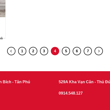
hả
1
2
3
4
5
6
7
n Bích - Tân Phú
529A Kha Vạn Cân - Thủ Đ
7
0914.548.127