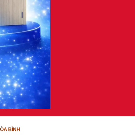
ÒA BÌNH