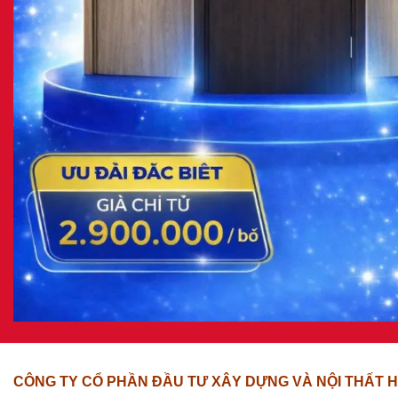
CÔNG TY CỔ PHẦN ĐẦU TƯ XÂY DỰNG VÀ NỘI THẤT H