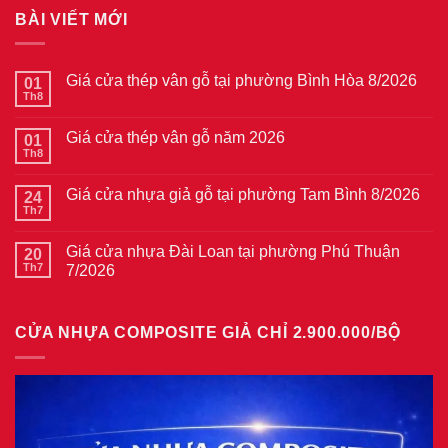
BÀI VIẾT MỚI
Giá cửa thép vân gỗ tại phường Bình Hòa 8/2026
01
Th8
Không
có
bình
Giá cửa thép vân gỗ năm 2026
01
luận
ở
Th8
Không
Giá
có
cửa
bình
thép
Giá cửa nhựa giả gỗ tại phường Tam Bình 8/2026
24
luận
vân
ở
Th7
Không
gỗ
Giá
có
tại
cửa
bình
phường
thép
Giá cửa nhựa Đài Loan tại phường Phú Thuận
20
luận
Bình
vân
ở
Th7
7/2026
Hòa
gỗ
Giá
8/2026
năm
Không
cửa
2026
có
nhựa
bình
giả
CỬA NHỰA COMPOSITE GIẢ CHỈ 2.900.000/BỘ
luận
gỗ
ở
tại
Giá
phường
cửa
Tam
nhựa
Bình
Đài
8/2026
Loan
tại
phường
Phú