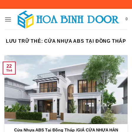
Bỏ
qua
nội
0
dung
LƯU TRỮ THẺ:
CỬA NHỰA ABS TẠI ĐỒNG THÁP
22
Th4
Cửa Nhựa ABS Tại Đồng Tháp /GIÁ CỬA NHỰA HÀN