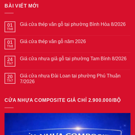
BÀI VIẾT MỚI
Giá cửa thép vân gỗ tại phường Bình Hòa 8/2026
01
Th8
Không
có
bình
Giá cửa thép vân gỗ năm 2026
01
luận
ở
Th8
Không
Giá
có
cửa
bình
thép
Giá cửa nhựa giả gỗ tại phường Tam Bình 8/2026
24
luận
vân
ở
Th7
Không
gỗ
Giá
có
tại
cửa
bình
phường
thép
Giá cửa nhựa Đài Loan tại phường Phú Thuận
20
luận
Bình
vân
ở
Th7
7/2026
Hòa
gỗ
Giá
8/2026
năm
Không
cửa
2026
có
nhựa
bình
giả
CỬA NHỰA COMPOSITE GIẢ CHỈ 2.900.000/BỘ
luận
gỗ
ở
tại
Giá
phường
cửa
Tam
nhựa
Bình
Đài
8/2026
Loan
tại
phường
Phú