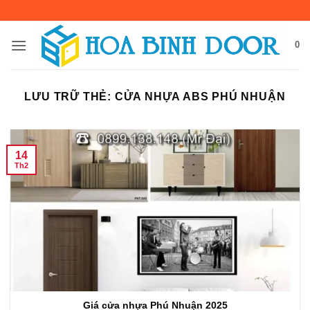
Bỏ
qua
nội
0
dung
LƯU TRỮ THẺ:
CỬA NHỰA ABS PHÚ NHUẬN
14
Th2
Giá cửa nhựa Phú Nhuận 2025