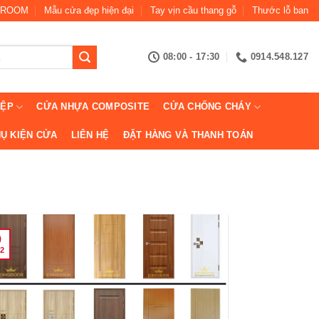
ROOM
Mẫu cửa đẹp hiện đại
Tay vịn cầu thang gỗ
Thước lỗ ban
08:00 - 17:30
0914.548.127
IỆP
CỬA NHỰA COMPOSITE
CỬA CHỐNG CHÁY
Ụ KIỆN CỬA
LIÊN HỆ
ĐẶT HÀNG VÀ THANH TOÁN
9
2