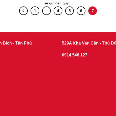
sẽ gửi đến quý...
1
…
4
5
6
7
n Bích - Tân Phú
529A Kha Vạn Cân - Thủ Đ
7
0914.548.127