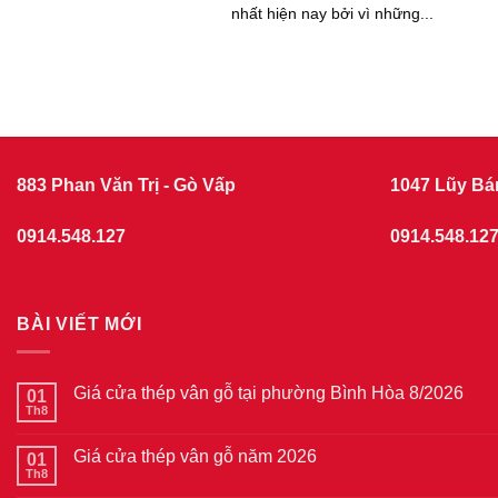
nhất hiện nay bởi vì những...
883 Phan Văn Trị - Gò Vấp
1047 Lũy Bá
0914.548.127
0914.548.12
BÀI VIẾT MỚI
Giá cửa thép vân gỗ tại phường Bình Hòa 8/2026
01
Th8
Không
có
bình
Giá cửa thép vân gỗ năm 2026
01
luận
ở
Th8
Không
Giá
có