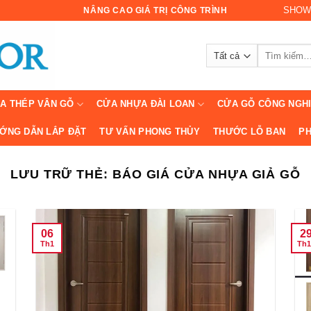
SHOW
NÂNG CAO GIÁ TRỊ CÔNG TRÌNH
Tìm
kiếm:
A THÉP VÂN GỖ
CỬA NHỰA ĐÀI LOAN
CỬA GỖ CÔNG NGH
ỚNG DẪN LẮP ĐẶT
TƯ VẤN PHONG THỦY
THƯỚC LỖ BAN
PH
LƯU TRỮ THẺ:
BÁO GIÁ CỬA NHỰA GIẢ GỖ
06
2
Th1
Th1