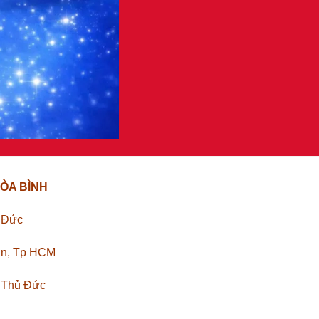
ÒA BÌNH
ủ Đức
ân, Tp HCM
. Thủ Đức