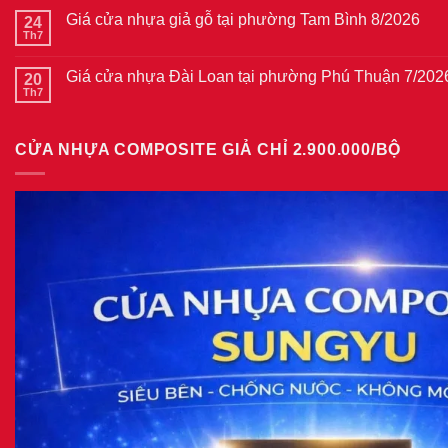
cửa
bình
thép
Giá cửa nhựa giả gỗ tại phường Tam Bình 8/2026
24
luận
vân
ở
Th7
Không
gỗ
Giá
có
tại
cửa
bình
phường
thép
Giá cửa nhựa Đài Loan tại phường Phú Thuận 7/202
20
luận
Bình
vân
ở
Th7
Hòa
Không
gỗ
Giá
8/2026
có
năm
cửa
bình
2026
nhựa
luận
giả
CỬA NHỰA COMPOSITE GIẢ CHỈ 2.900.000/BỘ
ở
gỗ
Giá
tại
cửa
phường
nhựa
Tam
Đài
Bình
Loan
8/2026
tại
phường
Phú
Thuận
7/2026