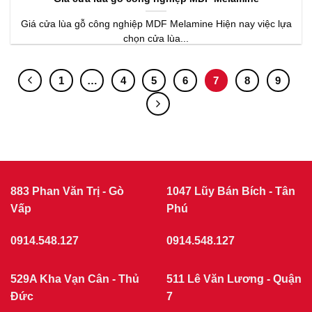
Giá cửa lùa gỗ công nghiệp MDF Melamine Hiện nay việc lựa
chọn cửa lùa...
1
…
4
5
6
7
8
9
883 Phan Văn Trị - Gò
1047 Lũy Bán Bích - Tân
Vấp
Phú
0914.548.127
0914.548.127
529A Kha Vạn Cân - Thủ
511 Lê Văn Lương - Quận
Đức
7