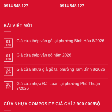
0914.548.127
0914.548.127
BÀI VIẾT MỚI
Giá cửa thép vân gỗ tại phường Bình Hòa 8/2026
01
Th8
Không
có
bình
Giá cửa thép vân gỗ năm 2026
01
luận
ở
Th8
Không
Giá
có
cửa
bình
thép
Giá cửa nhựa giả gỗ tại phường Tam Bình 8/2026
24
luận
vân
ở
Th7
Không
gỗ
Giá
có
tại
cửa
bình
phường
thép
Giá cửa nhựa Đài Loan tại phường Phú Thuận
20
luận
Bình
vân
ở
Th7
7/2026
Hòa
gỗ
Giá
8/2026
năm
Không
cửa
2026
có
nhựa
bình
giả
CỬA NHỰA COMPOSITE GIẢ CHỈ 2.900.000/BỘ
luận
gỗ
ở
tại
Giá
phường