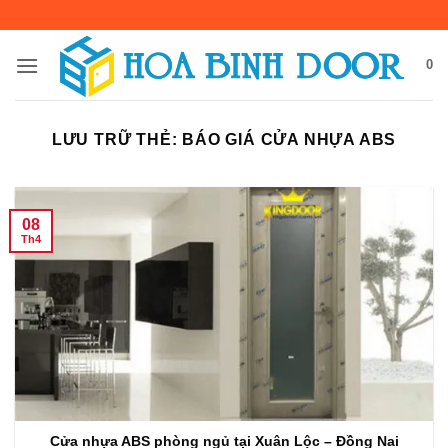
Bỏ
qua
nội
0
dung
LƯU TRỮ THẺ:
BÁO GIÁ CỬA NHỰA ABS
08
Th4
Cửa nhựa ABS phòng ngủ tại Xuân Lộc – Đồng Nai