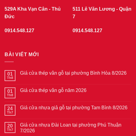
529A Kha Vạn Cân - Thủ
511 Lê Văn Lương - Quận
Đức
7
0914.548.127
0914.548.127
BÀI VIẾT MỚI
Giá cửa thép vân gỗ tại phường Bình Hòa 8/2026
01
Th8
Không
có
bình
Giá cửa thép vân gỗ năm 2026
01
luận
ở
Th8
Không
Giá
có
cửa
bình
thép
Giá cửa nhựa giả gỗ tại phường Tam Bình 8/2026
24
luận
vân
ở
Th7
Không
gỗ
Giá
có
tại
cửa
bình
phường
thép
Giá cửa nhựa Đài Loan tại phường Phú Thuận
20
luận
Bình
vân
ở
Th7
7/2026
Hòa
gỗ
Giá
8/2026
năm