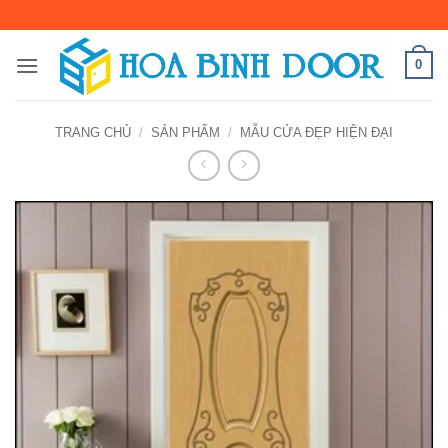
Bỏ
qua
nội
0
dung
TRANG CHỦ
/
SẢN PHẨM
/
MẪU CỬA ĐẸP HIỆN ĐẠI