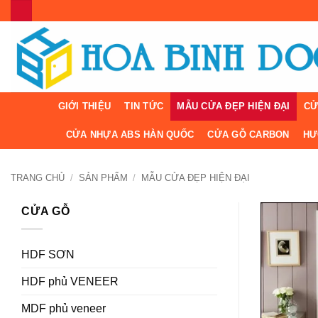
Bỏ
qua
nội
dung
GIỚI THIỆU
TIN TỨC
MẪU CỬA ĐẸP HIỆN ĐẠI
CỬ
CỬA NHỰA ABS HÀN QUỐC
CỬA GỖ CARBON
HƯ
TRANG CHỦ
/
SẢN PHẨM
/
MẪU CỬA ĐẸP HIỆN ĐẠI
CỬA GỖ
HDF SƠN
HDF phủ VENEER
MDF phủ veneer