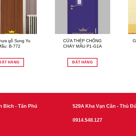
hựa gỗ Sung Yu
CỬA THÉP CHỐNG
G
Mẫu: B-772
CHÁY MẪU P1-G1A
ĐẶT HÀNG
ĐẶT HÀNG
n Bích - Tân Phú
529A Kha Vạn Cân - Thủ Đ
7
0914.548.127