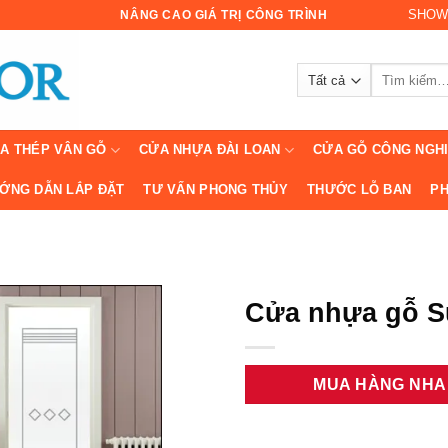
SHOW
NÂNG CAO GIÁ TRỊ CÔNG TRÌNH
Tìm
kiếm:
A THÉP VÂN GỖ
CỬA NHỰA ĐÀI LOAN
CỬA GỖ CÔNG NGH
ỚNG DẪN LẮP ĐẶT
TƯ VẤN PHONG THỦY
THƯỚC LỖ BAN
PH
Cửa nhựa gỗ S
MUA HÀNG NH