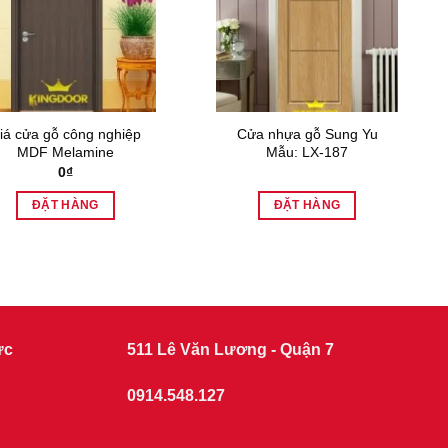
iá cửa gỗ công nghiệp
Cửa nhựa gỗ Sung Yu
MDF Melamine
Mẫu: LX-187
0
₫
ĐẶT HÀNG
ĐẶT HÀNG
ức
511 Lê Văn Lương - Quận 7
0914.548.127