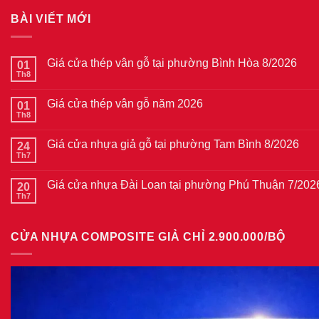
BÀI VIẾT MỚI
Giá cửa thép vân gỗ tại phường Bình Hòa 8/2026
01
Th8
Không
có
bình
Giá cửa thép vân gỗ năm 2026
01
luận
ở
Th8
Không
Giá
có
cửa
bình
thép
Giá cửa nhựa giả gỗ tại phường Tam Bình 8/2026
24
luận
vân
ở
Th7
Không
gỗ
Giá
có
tại
cửa
bình
phường
thép
Giá cửa nhựa Đài Loan tại phường Phú Thuận 7/202
20
luận
Bình
vân
ở
Th7
Hòa
Không
gỗ
Giá
8/2026
có
năm
cửa
bình
2026
nhựa
luận
giả
CỬA NHỰA COMPOSITE GIẢ CHỈ 2.900.000/BỘ
ở
gỗ
Giá
tại
cửa
phường
nhựa
Tam
Đài
Bình
Loan
8/2026
tại
phường
Phú
Thuận