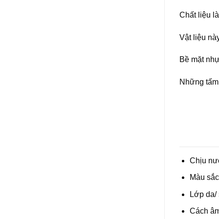
Chất liệu l
Vật liệu n
Bề mặt nhự
Những tấm 
Chịu nư
Màu sắc 
Lớp da/ 
Cách âm 