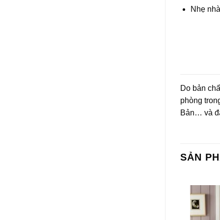
Nhẹ nhà
Do bản chấ
phòng tron
Bản… và đặ
SẢN P