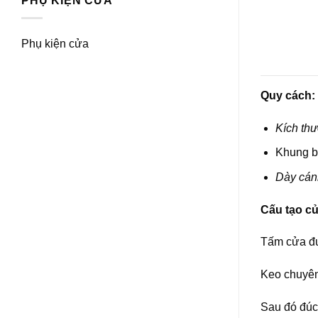
PHỤ KIỆN CỬA
Phụ kiện cửa
Quy cách:
Kích thư
Khung b
Dày cán
Cấu tạo c
Tấm cửa đư
Keo chuyên 
Sau đó đúc