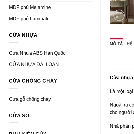
MDF phủ Melamine
MDF phủ Laminate
CỬA NHỰA
MÔ TẢ
HỆ
Cửa Nhựa ABS Hàn Quốc
CỬA NHỰA ĐÀI LOAN
Cửa nhựa
CỬA CHỐNG CHÁY
Là một loạ
Cửa gỗ chống cháy
Ngoài ra c
cho người 
CỬA SỔ
Nhà phân p