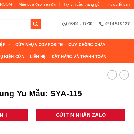
ROOM
Mẫu cửa đẹp hiện đại
Tay vịn cầu thang gỗ
Thước lỗ ban
08:00 - 17:30
0914.548.127
IỆP
CỬA NHỰA COMPOSITE
CỬA CHỐNG CHÁY
Ụ KIỆN CỬA
LIÊN HỆ
ĐẶT HÀNG VÀ THANH TOÁN
ung Yu Mẫu: SYA-115
ANH
GỬI TIN NHẮN ZALO