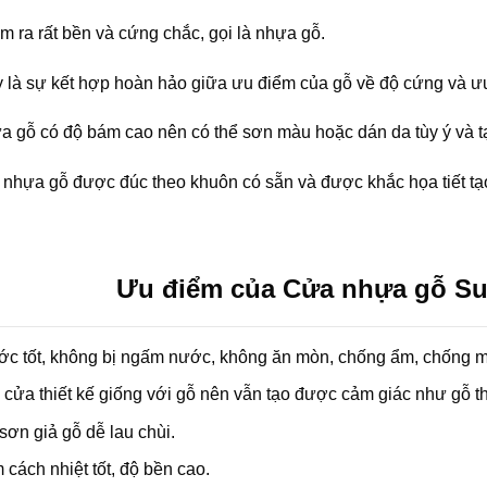
àm ra rất bền và cứng chắc, gọi là nhựa gỗ.
ày là sự kết hợp hoàn hảo giữa ưu điểm của gỗ về độ cứng và 
a gỗ có độ bám cao nên có thể sơn màu hoặc dán da tùy ý và 
nhựa gỗ được đúc theo khuôn có sẵn và được khắc họa tiết tạo
Ưu điểm của Cửa nhựa gỗ Su
ớc tốt, không bị ngấm nước, không ăn mòn, chống ẩm, chống m
cửa thiết kế giống với gỗ nên vẫn tạo được cảm giác như gỗ th
sơn giả gỗ dễ lau chùi.
cách nhiệt tốt, độ bền cao.