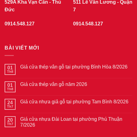
529A Kha Vạn Cân - Thủ
511 Lê Văn Lương - Quận
Đức
7
0914.548.127
0914.548.127
BÀI VIẾT MỚI
Giá cửa thép vân gỗ tại phường Bình Hòa 8/2026
01
Th8
Không
có
bình
Giá cửa thép vân gỗ năm 2026
01
luận
ở
Th8
Không
Giá
có
cửa
bình
thép
Giá cửa nhựa giả gỗ tại phường Tam Bình 8/2026
24
luận
vân
ở
Th7
Không
gỗ
Giá
có
tại
cửa
bình
phường
thép
Giá cửa nhựa Đài Loan tại phường Phú Thuận
20
luận
Bình
vân
ở
Th7
7/2026
Hòa
gỗ
Giá
8/2026
năm
Không
cửa
2026
có
nhựa