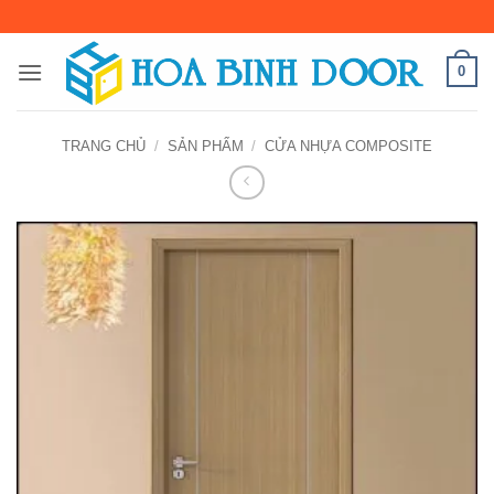
Bỏ
qua
nội
0
dung
TRANG CHỦ
/
SẢN PHẨM
/
CỬA NHỰA COMPOSITE