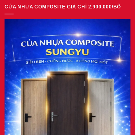
bình
giả
CỬA NHỰA COMPOSITE GIẢ CHỈ 2.900.000/BỘ
luận
gỗ
ở
tại
Giá
phường
cửa
Tam
nhựa
Bình
Đài
8/2026
Loan
tại
phường
Phú
Thuận
7/2026