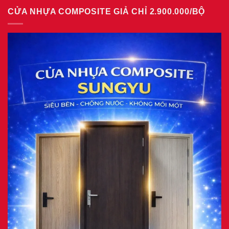
bình
giả
CỬA NHỰA COMPOSITE GIẢ CHỈ 2.900.000/BỘ
luận
gỗ
ở
tại
Giá
phường
cửa
Tam
nhựa
Bình
Đài
8/2026
Loan
tại
phường
Phú
Thuận
7/2026