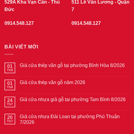
529A Kha Vạn Cân - Thủ
511 Lê Văn Lương - Quận
Đức
7
0914.548.127
0914.548.127
BÀI VIẾT MỚI
Giá cửa thép vân gỗ tại phường Bình Hòa 8/2026
01
Th8
Không
có
bình
Giá cửa thép vân gỗ năm 2026
01
luận
ở
Th8
Không
Giá
có
cửa
bình
thép
Giá cửa nhựa giả gỗ tại phường Tam Bình 8/2026
24
luận
vân
ở
Th7
Không
gỗ
Giá
có
tại
cửa
bình
phường
thép
Giá cửa nhựa Đài Loan tại phường Phú Thuận
20
luận
Bình
vân
ở
Th7
7/2026
Hòa
gỗ
Giá
8/2026
năm
Không
cửa
2026
có
nhựa