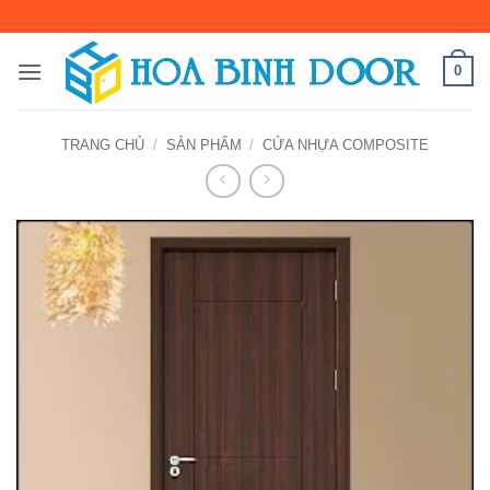
Bỏ
qua
nội
0
dung
TRANG CHỦ
/
SẢN PHẨM
/
CỬA NHỰA COMPOSITE