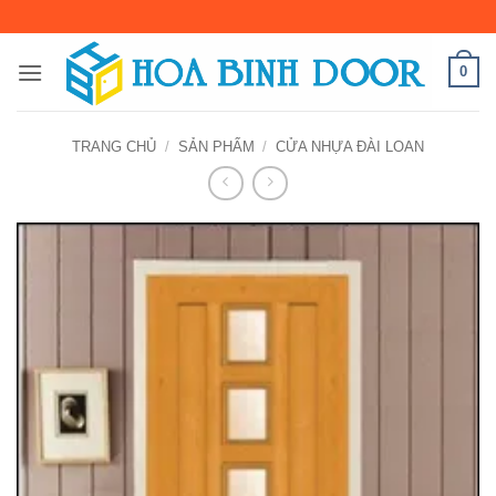
Bỏ
qua
nội
0
dung
TRANG CHỦ
/
SẢN PHẨM
/
CỬA NHỰA ĐÀI LOAN