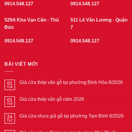
0914.548.127
0914.548.127
529A Kha Vạn Cân - Thủ
511 Lê Văn Lương - Quận
Đức
7
0914.548.127
0914.548.127
BÀI VIẾT MỚI
Giá cửa thép vân gỗ tại phường Bình Hòa 8/2026
01
Th8
Không
có
bình
Giá cửa thép vân gỗ năm 2026
01
luận
ở
Th8
Không
Giá
có
cửa
bình
thép
Giá cửa nhựa giả gỗ tại phường Tam Bình 8/2026
24
luận
vân
ở
Th7
Không
gỗ
Giá
có
tại
cửa
bình
phường
thép