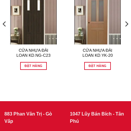
CỬA NHỰA ĐÀI
CỬA NHỰA ĐÀI
LOAN KD.NG-C23
LOAN KD.YK-20
ĐẶT HÀNG
ĐẶT HÀNG
883 Phan Văn Trị - Gò
1047 Lũy Bán Bích - Tân
Vấp
Phú