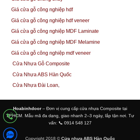
Giá cửa gỗ công nghiệp hdf
Giá cửa gỗ công nghiệp hdf veneer
Giá cửa gỗ công nghiệp MDF Laminate
Giá cửa gỗ công nghiệp MDF Melamine
Giá cửa gỗ công nghiệp mdf veneer
Cửa Nhựa Gỗ Composite
Cửa Nhựa ABS Hàn Quốc
Cửa Nhựa Đài Loan,
Hoabinhdoor
– Đơn vị cung cấp cửa nhựa Composite tại
TP.HCM. Mẫu mã đa dạng, giao nhanh 2–3 ngày, lắp tận nơi. Tư
vấn: 📞 0914 548 127
Copyright 2018 ©
Cửa nhựa ABS Hàn Quốc