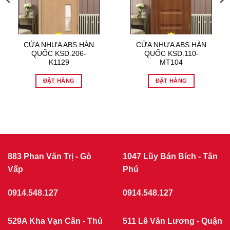
CỬA NHỰA ABS HÀN
CỬA NHỰA ABS HÀN
QUỐC KSD.206-
QUỐC KSD.110-
K1129
MT104
ĐẶT HÀNG
ĐẶT HÀNG
883 Phan Văn Trị - Gò
1047 Lũy Bán Bích - Tân
Vấp
Phú
0914.548.127
0914.548.127
529A Kha Vạn Cân - Thủ
511 Lê Văn Lương - Quận