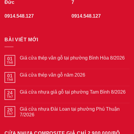
Đức
7
0914.548.127
0914.548.127
BÀI VIẾT MỚI
Giá cửa thép vân gỗ tại phường Bình Hòa 8/2026
01
Th8
Không
có
bình
Giá cửa thép vân gỗ năm 2026
01
luận
ở
Th8
Không
Giá
có
cửa
bình
thép
Giá cửa nhựa giả gỗ tại phường Tam Bình 8/2026
24
luận
vân
ở
Th7
Không
gỗ
Giá
có
tại
cửa
bình
phường
thép
Giá cửa nhựa Đài Loan tại phường Phú Thuận
20
luận
Bình
vân
ở
Th7
7/2026
Hòa
gỗ
Giá
8/2026
năm
Không
cửa
2026
có
nhựa
bình
giả
CỬA NHỰA COMPOSITE GIẢ CHỈ 2.900.000/BỘ
luận
gỗ