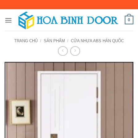
Bỏ
qua
nội
0
dung
TRANG CHỦ
/
SẢN PHẨM
/
CỬA NHỰA ABS HÀN QUỐC