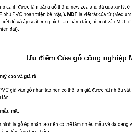
g cánh được làm bằng gỗ thông new zealand đã qua xử lý, ở 
 phủ PVC hoàn thiện bề mặt, ).
MDF
là viết tắt của từ (Medium
nhiệt độ và áp suất trung bình tạo thành tấm, bề mặt ván MDF 
hiện đại).
Ưu điểm Cửa gỗ công nghiệp 
mỹ cao và giá rẻ
:
VC giả vân gỗ nhân tạo nên có thể làm giả được rất nhiều vật l
 lần.
 mẫu mã
:
 hình là gỗ ép nhân tạo nên có thể làm nhiều mẫu và đa dạng v
dùng tùy từng thời điểm.