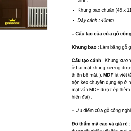
trình.
Khung bao chuẩn (45 x 
Dày cánh : 40mm
– Cấu tạo của cửa gỗ côn
Khung bao
: Làm bằng gỗ 
Cấu tạo cánh
: Khung xương
ở hai mặt khung xương đượ
thiện bề mặt, ).
MDF
là viết 
trộn keo chuyên dụng ép ở nh
mặt ván MDF được ép thêm h
hiện đại) .
– Ưu điểm cửa gỗ công ng
Độ thẩm mỹ cao và giá rẻ
: