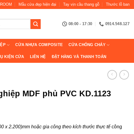
ROOM
Mẫu cửa đẹp hiện đại
Tay vịn cầu thang gỗ
Thước lỗ ban
08:00 - 17:30
0914.548.127
IỆP
CỬA NHỰA COMPOSITE
CỬA CHỐNG CHÁY
Ụ KIỆN CỬA
LIÊN HỆ
ĐẶT HÀNG VÀ THANH TOÁN
ghiệp MDF phủ PVC KD.1123
900 x 2.200)mm hoặc gia công theo kích thước thực tế
công