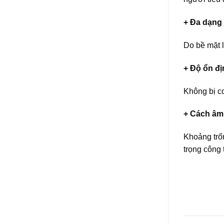
+ Đa dạng
Do bề mặt l
+ Độ ổn đị
Không bị co
+ Cách âm 
Khoảng trốn
trọng công t