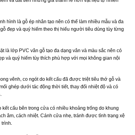
iếm và đắt tiền nhưng giá thành rẻ hơn vật liệu tự nhiên
nh hình là gỗ ép nhân tạo nên có thể làm nhiều mẫu và đa
gỗ đẹp và quý hiếm theo thị hiếu người tiêu dùng tùy từng
ặt là lớp PVC vân gỗ tạo đa dạng vân và màu sắc nên có
ẹp và quý hiếm tùy thích phù hợp với mọi không gian nội
ong vênh, co ngót do kết cấu đã được triệt tiêu thớ gỗ và
ối ghép dưới tác động thời tiết, thay đổi nhiệt độ và có
.
o kết cấu bên trong cửa có nhiều khoảng trống do khung
ch âm, cách nhiệt. Cánh cửa nhẹ, tránh được tình trạng xệ
trình.