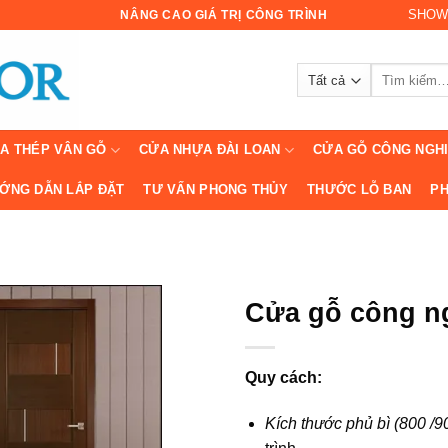
SHOW
NÂNG CAO GIÁ TRỊ CÔNG TRÌNH
Tìm
kiếm:
A THÉP VÂN GỖ
CỬA NHỰA ĐÀI LOAN
CỬA GỖ CÔNG NGH
ỚNG DẪN LẮP ĐẶT
TƯ VẤN PHONG THỦY
THƯỚC LỖ BAN
PH
Cửa gỗ công n
Quy cách:
Kích thước phủ bì (800 /