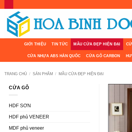
Bỏ
qua
nội
dung
GIỚI THIỆU
TIN TỨC
MẪU CỬA ĐẸP HIỆN ĐẠI
CỬ
CỬA NHỰA ABS HÀN QUỐC
CỬA GỖ CARBON
HƯ
TRANG CHỦ
/
SẢN PHẨM
/
MẪU CỬA ĐẸP HIỆN ĐẠI
CỬA GỖ
HDF SƠN
HDF phủ VENEER
MDF phủ veneer