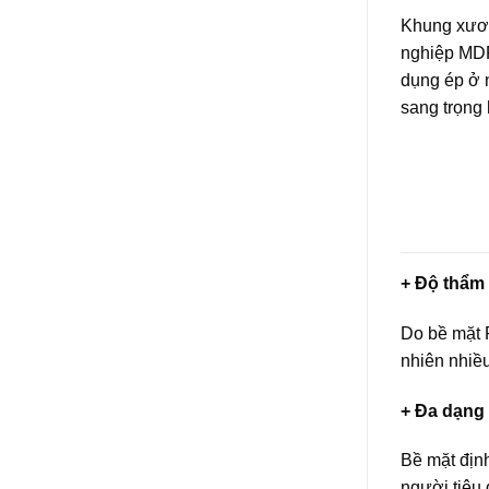
Khung xươn
nghiệp MDF
dụng ép ở 
sang trọng 
+ Độ thẩm 
Do bề mặt P
nhiên nhiều
+ Đa dạng
Bề mặt định
người tiêu 