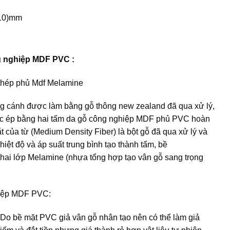
110)mm
g nghiệp MDF PVC :
ghép phủ Mdf Melamine
 cánh được làm bằng gỗ thông new zealand đã qua xử lý,
c ép bằng hai tấm da
gỗ công nghiệp MDF
phủ PVC hoàn
tắt của từ (Medium Density Fiber) là bột gỗ đã qua xử lý và
iệt độ và áp suất trung bình tạo thành tấm, bề
ai lớp Melamine (nhựa tổng hợp tạo vân gỗ sang trọng
hiệp MDF PVC:
 Do bề mặt PVC giả vân gỗ nhân tạo nên có thể làm giả