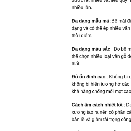
được rất nhiều vật liệu quý h
nhiều lần.
Đa dạng mẫu mã
:Bề mặt đị
dạng và có thể ép nhiều vân 
thời điểm.
Đa dạng màu sắc
: Do bề m
thể chọn nhiều loại vân gỗ đ
thất.
Độ ổn định cao
: Không bị c
không bị hiện tượng hở các m
khả năng chống mối mọt cao
Cách âm cách nhiệt tốt
: D
xương tạo ra nên có phần cá
bản lề và giảm tải trọng công 