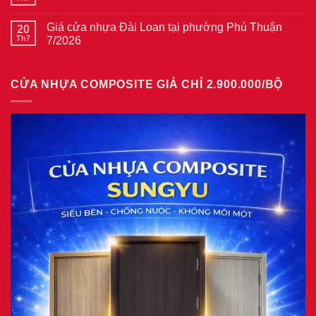
Không
gỗ
Giá
có
tại
cửa
bình
phường
thép
Giá cửa nhựa Đài Loan tại phường Phú Thuận
20
luận
Bình
vân
ở
Th7
7/2026
Hòa
gỗ
Giá
8/2026
năm
Không
cửa
2026
có
nhựa
bình
giả
CỬA NHỰA COMPOSITE GIẢ CHỈ 2.900.000/BỘ
luận
gỗ
ở
tại
Giá
phường
cửa
Tam
nhựa
Bình
Đài
8/2026
Loan
tại
phường
Phú
Thuận
7/2026