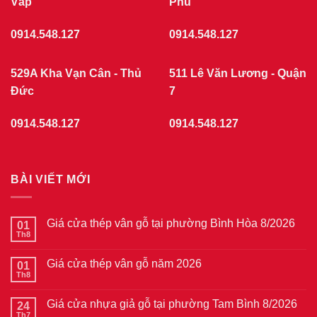
Vấp
Phú
0914.548.127
0914.548.127
529A Kha Vạn Cân - Thủ
511 Lê Văn Lương - Quận
Đức
7
0914.548.127
0914.548.127
BÀI VIẾT MỚI
Giá cửa thép vân gỗ tại phường Bình Hòa 8/2026
01
Th8
Không
có
bình
Giá cửa thép vân gỗ năm 2026
01
luận
ở
Th8
Không
Giá
có
cửa
bình
thép
Giá cửa nhựa giả gỗ tại phường Tam Bình 8/2026
24
luận
vân
ở
Th7