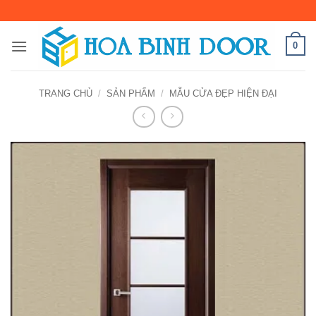
Bỏ
qua
nội
0
dung
TRANG CHỦ
/
SẢN PHẨM
/
MẪU CỬA ĐẸP HIỆN ĐẠI