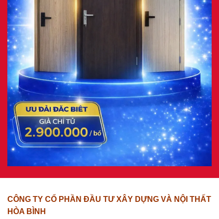
CÔNG TY CỔ PHẦN ĐẦU TƯ XÂY DỰNG VÀ NỘI THẤT
HÒA BÌNH