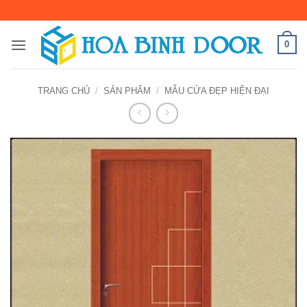
Bỏ
qua
nội
0
dung
TRANG CHỦ
/
SẢN PHẨM
/
MẪU CỬA ĐẸP HIỆN ĐẠI