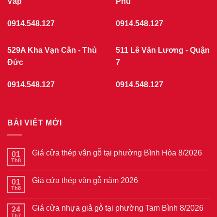
Vấp
Phú
0914.548.127
0914.548.127
529A Kha Vạn Cân - Thủ
511 Lê Văn Lương - Quận
Đức
7
0914.548.127
0914.548.127
BÀI VIẾT MỚI
Giá cửa thép vân gỗ tại phường Bình Hòa 8/2026
01
Th8
Không
có
bình
Giá cửa thép vân gỗ năm 2026
01
luận
ở
Th8
Không
Giá
có
cửa
bình
thép
Giá cửa nhựa giả gỗ tại phường Tam Bình 8/2026
24
luận
vân
ở
Th7