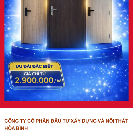
CÔNG TY CỔ PHẦN ĐẦU TƯ XÂY DỰNG VÀ NỘI THẤT
HÒA BÌNH