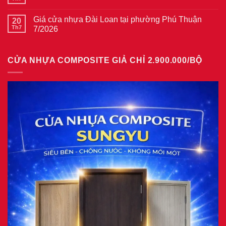
Không
gỗ
Giá
có
tại
cửa
bình
phường
thép
Giá cửa nhựa Đài Loan tại phường Phú Thuận
20
luận
Bình
vân
ở
Th7
7/2026
Hòa
gỗ
Giá
8/2026
năm
Không
cửa
2026
có
nhựa
bình
giả
CỬA NHỰA COMPOSITE GIẢ CHỈ 2.900.000/BỘ
luận
gỗ
ở
tại
Giá
phường
cửa
Tam
nhựa
Bình
Đài
8/2026
Loan
tại
phường
Phú
Thuận
7/2026