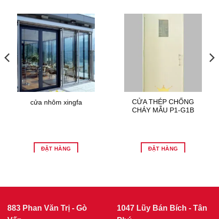
CỬA THÉP CHỐNG
cửa nhôm xingfa
CHÁY MẪU P1-G1B
ĐẶT HÀNG
ĐẶT HÀNG
883 Phan Văn Trị - Gò
1047 Lũy Bán Bích - Tân