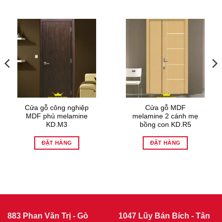
Cửa gỗ công nghiệp
Cửa gỗ MDF
MDF phủ melamine
melamine 2 cánh mẹ
KD.M3
bồng con KD.R5
ĐẶT HÀNG
ĐẶT HÀNG
883 Phan Văn Trị - Gò
1047 Lũy Bán Bích - Tân