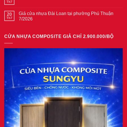
ở
Th7
Không
gỗ
Giá
có
tại
cửa
bình
phường
thép
Giá cửa nhựa Đài Loan tại phường Phú Thuận
20
luận
Bình
vân
ở
Th7
7/2026
Hòa
gỗ
Giá
8/2026
năm
Không
cửa
2026
có
nhựa
bình
giả
CỬA NHỰA COMPOSITE GIẢ CHỈ 2.900.000/BỘ
luận
gỗ
ở
tại
Giá
phường
cửa
Tam
nhựa
Bình
Đài
8/2026
Loan
tại
phường
Phú
Thuận
7/2026