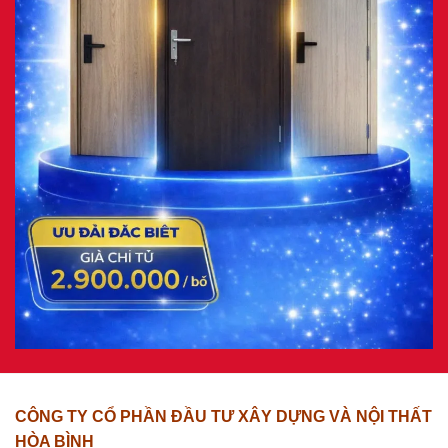
CÔNG TY CỔ PHẦN ĐẦU TƯ XÂY DỰNG VÀ NỘI THẤT
HÒA BÌNH