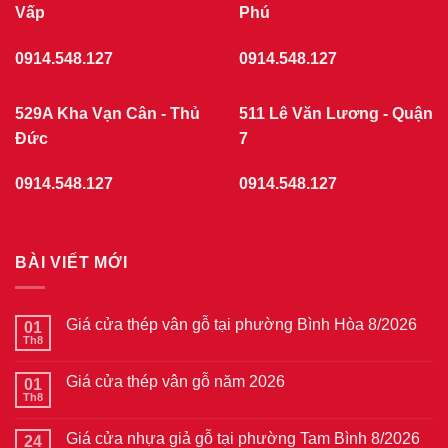
Vấp
Phú
0914.548.127
0914.548.127
529A Kha Vạn Cân - Thủ
511 Lê Văn Lương - Quận
Đức
7
0914.548.127
0914.548.127
BÀI VIẾT MỚI
Giá cửa thép vân gỗ tại phường Bình Hòa 8/2026
01
Th8
Không
có
bình
Giá cửa thép vân gỗ năm 2026
01
luận
ở
Th8
Không
Giá
có
cửa
bình
thép
Giá cửa nhựa giả gỗ tại phường Tam Bình 8/2026
24
luận
vân