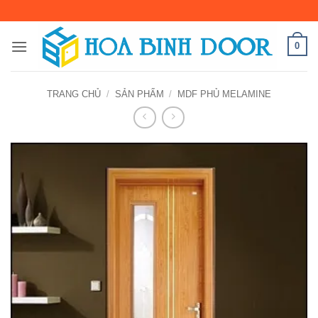
Bỏ
qua
nội
0
dung
TRANG CHỦ
/
SẢN PHẨM
/
MDF PHỦ MELAMINE