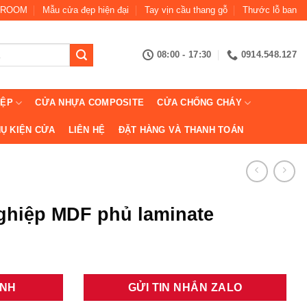
ROOM
Mẫu cửa đẹp hiện đại
Tay vịn cầu thang gỗ
Thước lỗ ban
08:00 - 17:30
0914.548.127
IỆP
CỬA NHỰA COMPOSITE
CỬA CHỐNG CHÁY
Ụ KIỆN CỬA
LIÊN HỆ
ĐẶT HÀNG VÀ THANH TOÁN
ghiệp MDF phủ laminate
ANH
GỬI TIN NHẮN ZALO