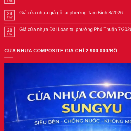
ở
Th8
Không
Giá
có
cửa
bình
thép
Giá cửa nhựa giả gỗ tại phường Tam Bình 8/2026
24
luận
vân
ở
Th7
Không
gỗ
Giá
có
tại
cửa
bình
phường
thép
Giá cửa nhựa Đài Loan tại phường Phú Thuận 7/202
20
luận
Bình
vân
ở
Th7
Hòa
Không
gỗ
Giá
8/2026
có
năm
cửa
bình
2026
nhựa
luận
giả
CỬA NHỰA COMPOSITE GIẢ CHỈ 2.900.000/BỘ
ở
gỗ
Giá
tại
cửa
phường
nhựa
Tam
Đài
Bình
Loan
8/2026
tại
phường
Phú
Thuận
7/2026