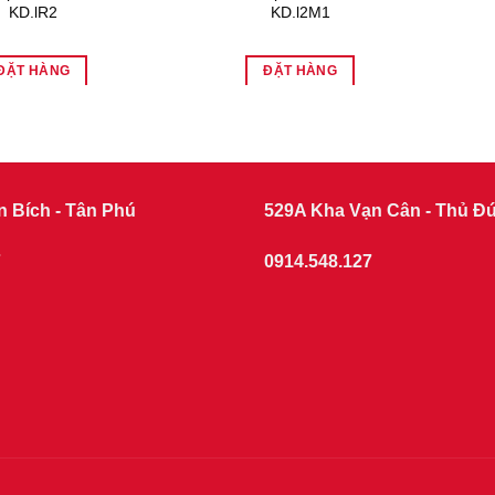
KD.lR2
KD.l2M1
ĐẶT HÀNG
ĐẶT HÀNG
n Bích - Tân Phú
529A Kha Vạn Cân - Thủ Đ
7
0914.548.127