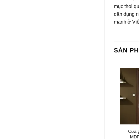
mục thói q
dân dụng n
mạnh ở Việ
SẢN P
ng nghiệp
Cửa gỗ công nghiệp
Cửa 
inate KD.R3
MDF phủ laminate
MDF