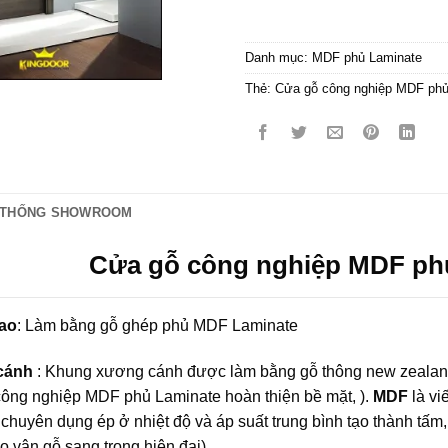
Danh mục:
MDF phủ Laminate
Thẻ:
Cửa gỗ công nghiệp MDF phủ
 THỐNG SHOWROOM
Cửa gỗ công nghiệp MDF ph
ao
: Làm bằng gỗ ghép phủ MDF Laminate
 cánh
: Khung xương cánh được làm bằng gỗ thông new zealand
công nghiệp MDF
phủ Laminate hoàn thiện bề mặt, ).
MDF
là vi
o chuyên dụng ép ở nhiệt độ và áp suất trung bình tạo thành t
o vân gỗ sang trọng hiện đại) .