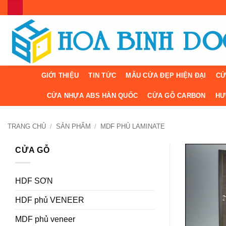
Bỏ
qua
nội
dung
GIỚI THIỆU
TIN TỨC
MẪU CỬA ĐẸP HIỆN ĐẠI
CỬ
CỬA NHỰA ABS HÀN QUỐC
CỬA GỖ CARBON
HƯ
TRANG CHỦ
/
SẢN PHẨM
/
MDF PHỦ LAMINATE
CỬA GỖ
HDF SƠN
HDF phủ VENEER
MDF phủ veneer