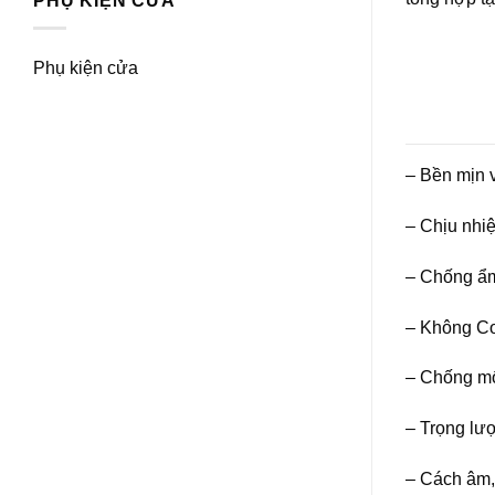
PHỤ KIỆN CỬA
Phụ kiện cửa
– Bền mịn 
– Chịu nhiệt
– Chống ẩm
– Không Con
– Chống mối
– Trọng lượ
– Cách âm, 