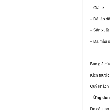
– Giá rẻ
– Dễ lắp đặ
– Sản xuất
– Đa màu sắ
Báo giá cử
Kích thước 
Quý khách v
– Ứng dụng
Do cấu tạo 