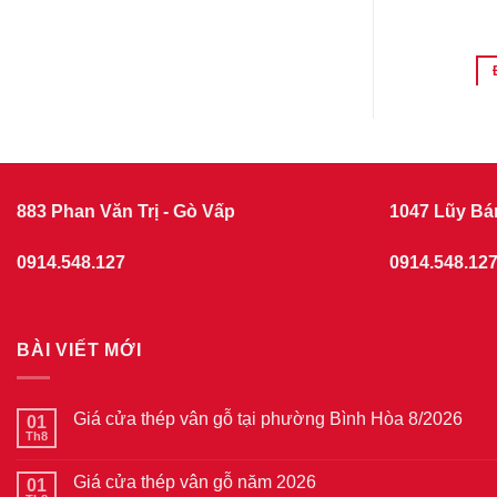
KD.l3M1N
HÀNG
ĐẶT HÀNG
883 Phan Văn Trị - Gò Vấp
1047 Lũy Bá
0914.548.127
0914.548.12
BÀI VIẾT MỚI
Giá cửa thép vân gỗ tại phường Bình Hòa 8/2026
01
Th8
Không
có
bình
Giá cửa thép vân gỗ năm 2026
01
luận