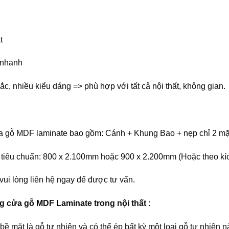
t
 nhanh
c, nhiều kiểu dáng => phù hợp với tất cả nội thất, không gian.
a gỗ MDF laminate bao gồm: Cánh + Khung Bao + nẹp chỉ 2 mặt
tiêu chuẩn: 800 x 2.100mm hoặc 900 x 2.200mm (Hoặc theo kích 
ui lòng liên hệ ngay để được tư vấn.
 cửa gỗ MDF Laminate trong nội thất :
bề mặt là gỗ tự nhiên và có thể ép bất kỳ một loại gỗ tự nhi