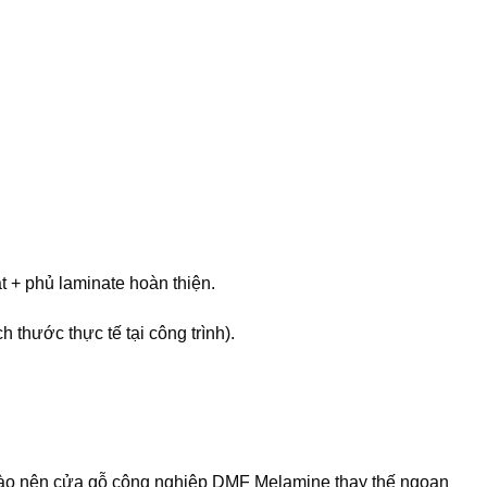
 + phủ laminate hoàn thiện.
thước thực tế tại công trình).
ên nào nên cửa gỗ công nghiệp DMF Melamine thay thế ngoạn