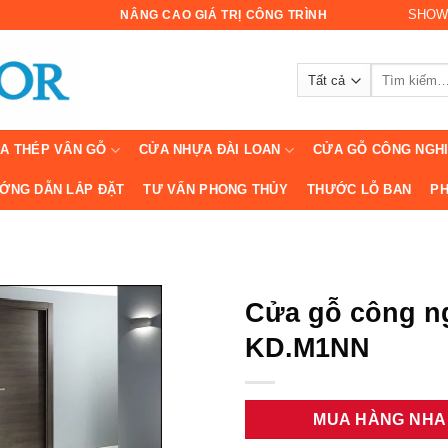
SHOW
NÂNG CAO GIÁ TRỊ CÔNG TRÌNH
Tìm
kiếm:
A THÉP VÂN GỖ
CỬA NHỰA ĐÀI LOAN
CỬA GỖ CÔNG NGH
ỚNG DẪN LẮP ĐẶT
TƯ VẤN PHONG THỦY
THƯỚC LỖ BAN
PH
Cửa gỗ công n
KD.M1NN
MUA HÀNG NH