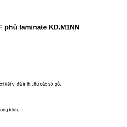
F phủ laminate KD.M1NN
iết vì đã triệt tiêu các sớ gỗ.
ông trình.