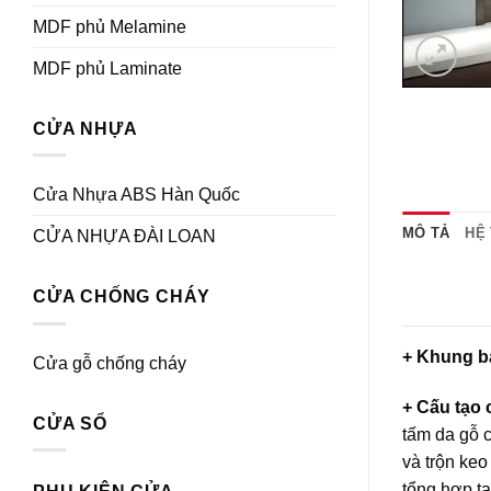
MDF phủ Melamine
MDF phủ Laminate
CỬA NHỰA
Cửa Nhựa ABS Hàn Quốc
MÔ TẢ
HỆ
CỬA NHỰA ĐÀI LOAN
CỬA CHỐNG CHÁY
+ Khung b
Cửa gỗ chống cháy
+ Cấu tạo
CỬA SỔ
tấm da
gỗ 
và trộn ke
tổng hợp tạ