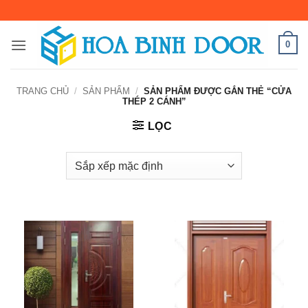
Bỏ
qua
nội
0
dung
TRANG CHỦ
/
SẢN PHẨM
/
SẢN PHẨM ĐƯỢC GẮN THẺ “CỬA
THÉP 2 CÁNH”
LỌC