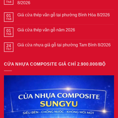
Th8
8/2026
Không
có
Giá cửa thép vân gỗ tại phường Bình Hòa 8/2026
01
bình
luận
Th8
Không
ở
có
Giá
bình
cửa
Giá cửa thép vân gỗ năm 2026
01
luận
nhựa
ở
Th8
composite
Không
Giá
tại
có
cửa
phường
bình
thép
Giá cửa nhựa giả gỗ tại phường Tam Bình 8/2026
24
Hiệp
luận
vân
ở
Th7
Bình
Không
gỗ
Giá
8/2026
có
tại
cửa
bình
phường
thép
luận
Bình
vân
CỬA NHỰA COMPOSITE GIẢ CHỈ 2.900.000/BỘ
ở
Hòa
gỗ
Giá
8/2026
năm
cửa
2026
nhựa
giả
gỗ
tại
phường
Tam
Bình
8/2026