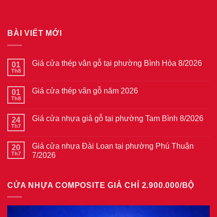
BÀI VIẾT MỚI
Giá cửa thép vân gỗ tại phường Bình Hòa 8/2026
01
Th8
Không
có
bình
Giá cửa thép vân gỗ năm 2026
01
luận
ở
Th8
Không
Giá
có
cửa
bình
thép
Giá cửa nhựa giả gỗ tại phường Tam Bình 8/2026
24
luận
vân
ở
Th7
Không
gỗ
Giá
có
tại
cửa
bình
phường
thép
Giá cửa nhựa Đài Loan tại phường Phú Thuận
20
luận
Bình
vân
ở
Th7
7/2026
Hòa
gỗ
Giá
8/2026
năm
Không
cửa
2026
có
nhựa
bình
giả
CỬA NHỰA COMPOSITE GIẢ CHỈ 2.900.000/BỘ
luận
gỗ
ở
tại
Giá
phường
cửa
Tam
nhựa
Bình
Đài
8/2026