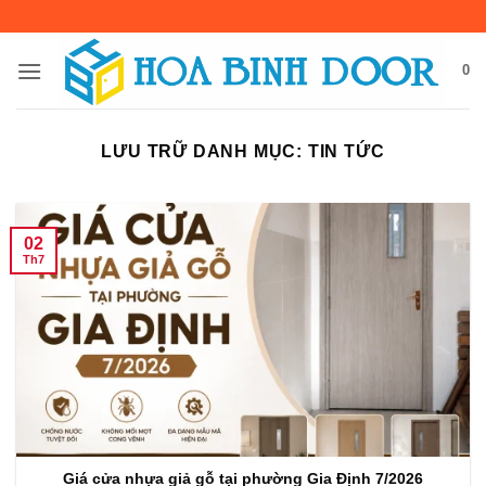
Bỏ
qua
nội
0
dung
LƯU TRỮ DANH MỤC:
TIN TỨC
02
Th7
Giá cửa nhựa giả gỗ tại phường Gia Định 7/2026