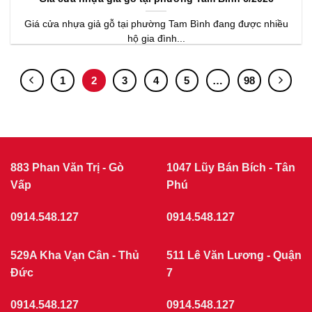
Giá cửa nhựa giả gỗ tại phường Tam Bình đang được nhiều
hộ gia đình...
1
2
3
4
5
…
98
883 Phan Văn Trị - Gò
1047 Lũy Bán Bích - Tân
Vấp
Phú
0914.548.127
0914.548.127
529A Kha Vạn Cân - Thủ
511 Lê Văn Lương - Quận
Đức
7
0914.548.127
0914.548.127