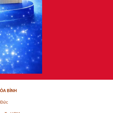
ÒA BÌNH
ủ Đức