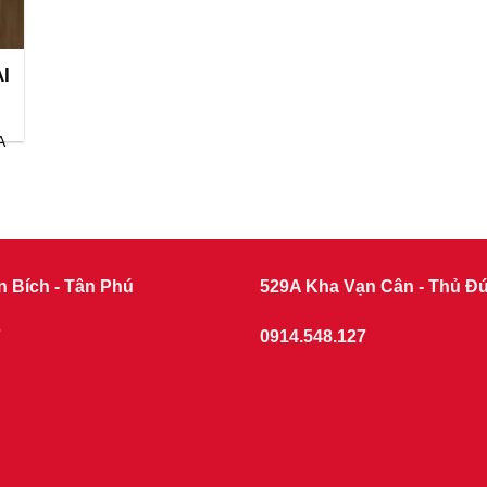
I
A
n Bích - Tân Phú
529A Kha Vạn Cân - Thủ Đ
7
0914.548.127