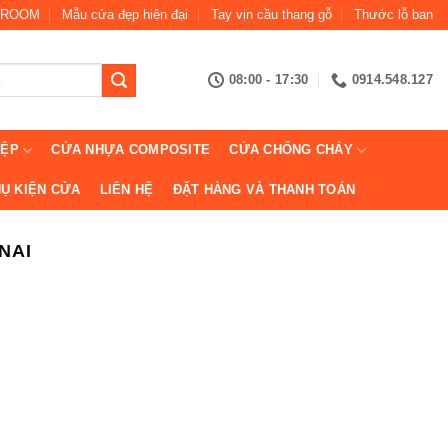
ROOM
Mẫu cửa đẹp hiện đại
Tay vịn cầu thang gỗ
Thước lỗ ban
08:00 - 17:30
0914.548.127
IỆP
CỬA NHỰA COMPOSITE
CỬA CHỐNG CHÁY
Ụ KIỆN CỬA
LIÊN HỆ
ĐẶT HÀNG VÀ THANH TOÁN
NAI