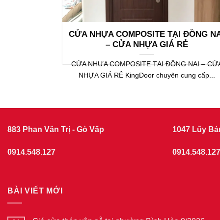
CỬA NHỰA COMPOSITE TẠI ĐỒNG NA
– CỬA NHỰA GIÁ RẺ
CỬA NHỰA COMPOSITE TẠI ĐỒNG NAI – CỬ
NHỰA GIÁ RẺ KingDoor chuyên cung cấp...
883 Phan Văn Trị - Gò Vấp
1047 Lũy Bá
0914.548.127
0914.548.12
BÀI VIẾT MỚI