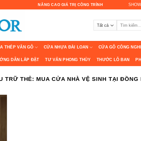
SHOW
NÂNG CAO GIÁ TRỊ CÔNG TRÌNH
Tìm
kiếm:
A THÉP VÂN GỖ
CỬA NHỰA ĐÀI LOAN
CỬA GỖ CÔNG NGH
ỚNG DẪN LẮP ĐẶT
TƯ VẤN PHONG THỦY
THƯỚC LỖ BAN
PH
U TRỮ THẺ:
MUA CỬA NHÀ VỆ SINH TẠI ĐỒNG 