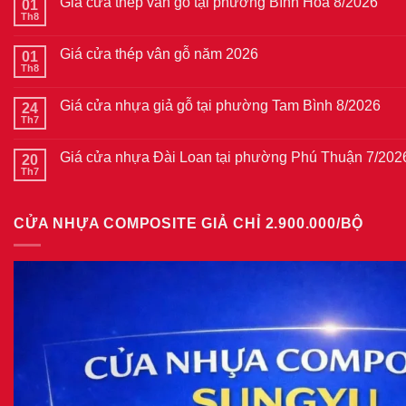
Giá cửa thép vân gỗ tại phường Bình Hòa 8/2026
01
Th8
Không
có
bình
Giá cửa thép vân gỗ năm 2026
01
luận
ở
Th8
Không
Giá
có
cửa
bình
thép
Giá cửa nhựa giả gỗ tại phường Tam Bình 8/2026
24
luận
vân
ở
Th7
Không
gỗ
Giá
có
tại
cửa
bình
phường
thép
Giá cửa nhựa Đài Loan tại phường Phú Thuận 7/202
20
luận
Bình
vân
ở
Th7
Hòa
Không
gỗ
Giá
8/2026
có
năm
cửa
bình
2026
nhựa
luận
giả
CỬA NHỰA COMPOSITE GIẢ CHỈ 2.900.000/BỘ
ở
gỗ
Giá
tại
cửa
phường
nhựa
Tam
Đài
Bình
Loan
8/2026
tại
phường
Phú
Thuận
7/2026