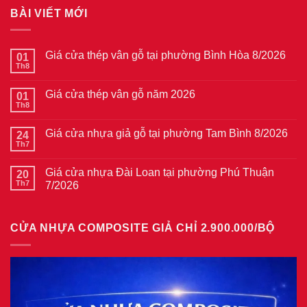
BÀI VIẾT MỚI
Giá cửa thép vân gỗ tại phường Bình Hòa 8/2026
01
Th8
Không
có
bình
Giá cửa thép vân gỗ năm 2026
01
luận
ở
Th8
Không
Giá
có
cửa
bình
thép
Giá cửa nhựa giả gỗ tại phường Tam Bình 8/2026
24
luận
vân
ở
Th7
Không
gỗ
Giá
có
tại
cửa
bình
phường
thép
Giá cửa nhựa Đài Loan tại phường Phú Thuận
20
luận
Bình
vân
ở
Th7
7/2026
Hòa
gỗ
Giá
8/2026
năm
Không
cửa
2026
có
nhựa
bình
giả
CỬA NHỰA COMPOSITE GIẢ CHỈ 2.900.000/BỘ
luận
gỗ
ở
tại
Giá
phường
cửa
Tam
nhựa
Bình
Đài
8/2026
Loan
tại
phường
Phú