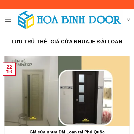
Bỏ
qua
nội
0
dung
LƯU TRỮ THẺ:
GIÁ CỬA NHUAJE ĐÀI LOAN
22
Th6
Giá cửa nhựa Đài Loan tại Phú Quốc