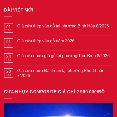
BÀI VIẾT MỚI
Giá cửa thép vân gỗ tại phường Bình Hòa 8/2026
01
Th8
Không
có
bình
Giá cửa thép vân gỗ năm 2026
01
luận
ở
Th8
Không
Giá
có
cửa
bình
thép
Giá cửa nhựa giả gỗ tại phường Tam Bình 8/2026
24
luận
vân
ở
Th7
Không
gỗ
Giá
có
tại
cửa
bình
phường
thép
Giá cửa nhựa Đài Loan tại phường Phú Thuận
20
luận
Bình
vân
ở
Th7
7/2026
Hòa
gỗ
Giá
8/2026
năm
Không
cửa
2026
có
nhựa
bình
giả
CỬA NHỰA COMPOSITE GIẢ CHỈ 2.900.000/BỘ
luận
gỗ
ở
tại
Giá
phường
cửa
Tam
nhựa
Bình
Đài
8/2026
Loan
tại