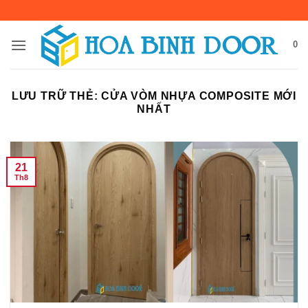
Bỏ
qua
nội
0
dung
LƯU TRỮ THẺ:
CỬA VÒM NHỰA COMPOSITE MỚI
NHẤT
21
Th8