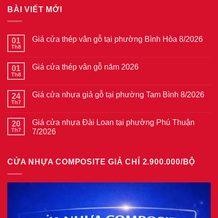
BÀI VIẾT MỚI
Giá cửa thép vân gỗ tại phường Bình Hòa 8/2026
01
Th8
Không
có
bình
Giá cửa thép vân gỗ năm 2026
01
luận
ở
Th8
Không
Giá
có
cửa
bình
thép
Giá cửa nhựa giả gỗ tại phường Tam Bình 8/2026
24
luận
vân
ở
Th7
Không
gỗ
Giá
có
tại
cửa
bình
phường
thép
Giá cửa nhựa Đài Loan tại phường Phú Thuận
20
luận
Bình
vân
ở
Th7
7/2026
Hòa
gỗ
Giá
8/2026
năm
Không
cửa
2026
có
nhựa
bình
giả
CỬA NHỰA COMPOSITE GIẢ CHỈ 2.900.000/BỘ
luận
gỗ
ở
tại
Giá
phường
cửa
Tam
nhựa
Bình
Đài
8/2026
Loan
tại
phường
Phú