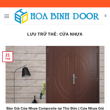
Bỏ
qua
nội
0
dung
LƯU TRỮ THẺ:
CỬA NHỰA
21
Th8
Báo Giá Cửa Nhựa Composite tại Thủ Đức | Cửa Nhựa Giá