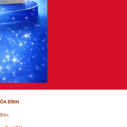
ÒA BÌNH
ủ Đức