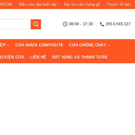
ROOM
Mẫu cửa đẹp hiện đại
Tay vịn cầu thang gỗ
Thước lỗ ban
08:00 - 17:30
0914.548.127
IỆP
CỬA NHỰA COMPOSITE
CỬA CHỐNG CHÁY
Ụ KIỆN CỬA
LIÊN HỆ
ĐẶT HÀNG VÀ THANH TOÁN