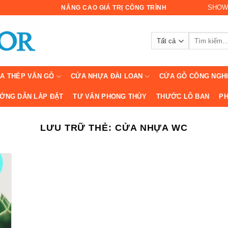
SHOW
NÂNG CAO GIÁ TRỊ CÔNG TRÌNH
Tìm
kiếm:
A THÉP VÂN GỖ
CỬA NHỰA ĐÀI LOAN
CỬA GỖ CÔNG NGH
ỚNG DẪN LẮP ĐẶT
TƯ VẤN PHONG THỦY
THƯỚC LỖ BAN
PH
LƯU TRỮ THẺ:
CỬA NHỰA WC