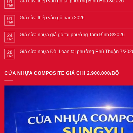
Giá cửa thép vân gỗ tại phường Bình Hòa 8/2026
01
Th8
Không
có
bình
Giá cửa thép vân gỗ năm 2026
01
luận
ở
Th8
Không
Giá
có
cửa
bình
thép
Giá cửa nhựa giả gỗ tại phường Tam Bình 8/2026
24
luận
vân
ở
Th7
Không
gỗ
Giá
có
tại
cửa
bình
phường
thép
Giá cửa nhựa Đài Loan tại phường Phú Thuận 7/202
20
luận
Bình
vân
ở
Th7
Hòa
Không
gỗ
Giá
8/2026
có
năm
cửa
bình
2026
nhựa
luận
giả
CỬA NHỰA COMPOSITE GIẢ CHỈ 2.900.000/BỘ
ở
gỗ
Giá
tại
cửa
phường
nhựa
Tam
Đài
Bình
Loan
8/2026
tại
phường
Phú
Thuận
7/2026