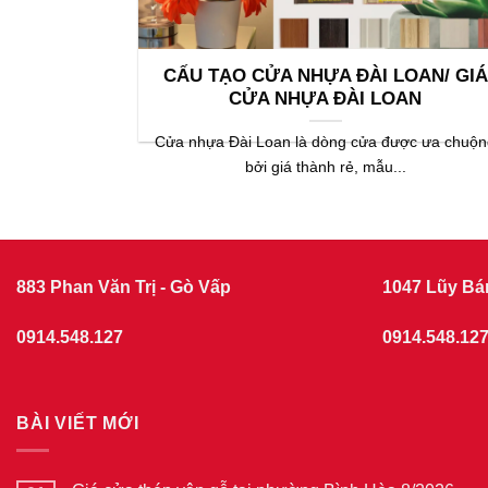
CẤU TẠO CỬA NHỰA ĐÀI LOAN/ GIÁ
CỬA NHỰA ĐÀI LOAN
Cửa nhựa Đài Loan là dòng cửa được ưa chuộ
bởi giá thành rẻ, mẫu...
883 Phan Văn Trị - Gò Vấp
1047 Lũy Bá
0914.548.127
0914.548.12
BÀI VIẾT MỚI