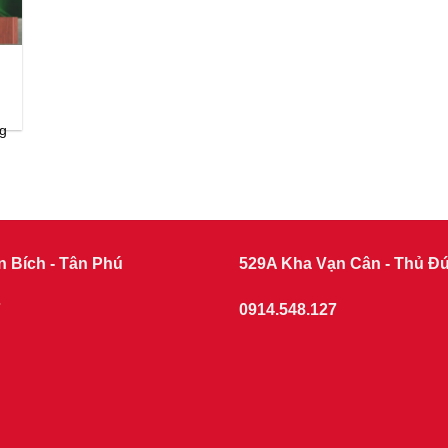
ng
n Bích - Tân Phú
529A Kha Vạn Cân - Thủ Đ
7
0914.548.127