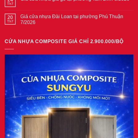
vân
ở
Th7
Không
gỗ
Giá
có
tại
cửa
bình
phường
thép
Giá cửa nhựa Đài Loan tại phường Phú Thuận
20
luận
Bình
vân
ở
Th7
7/2026
Hòa
gỗ
Giá
8/2026
năm
Không
cửa
2026
có
nhựa
bình
giả
CỬA NHỰA COMPOSITE GIẢ CHỈ 2.900.000/BỘ
luận
gỗ
ở
tại
Giá
phường
cửa
Tam
nhựa
Bình
Đài
8/2026
Loan
tại
phường
Phú
Thuận
7/2026