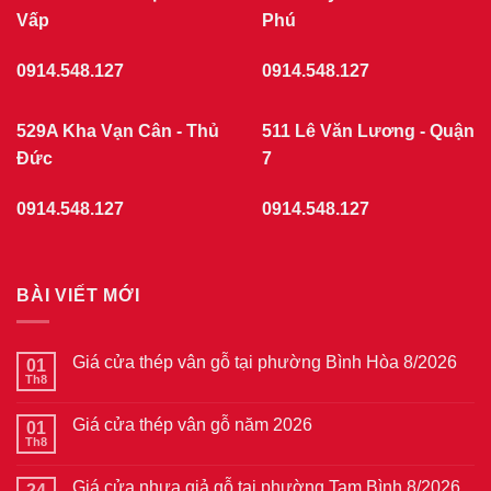
Vấp
Phú
0914.548.127
0914.548.127
529A Kha Vạn Cân - Thủ
511 Lê Văn Lương - Quận
Đức
7
0914.548.127
0914.548.127
BÀI VIẾT MỚI
Giá cửa thép vân gỗ tại phường Bình Hòa 8/2026
01
Th8
Không
có
bình
Giá cửa thép vân gỗ năm 2026
01
luận
ở
Th8
Không
Giá
có
cửa
bình
thép
Giá cửa nhựa giả gỗ tại phường Tam Bình 8/2026
24
luận