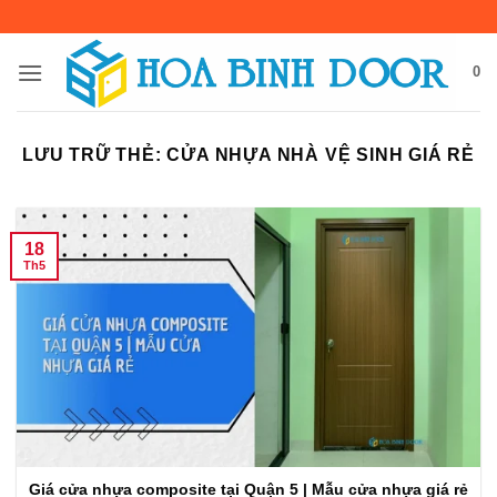
Bỏ
qua
nội
0
dung
LƯU TRỮ THẺ:
CỬA NHỰA NHÀ VỆ SINH GIÁ RẺ
18
Th5
Giá cửa nhựa composite tại Quận 5 | Mẫu cửa nhựa giá rẻ