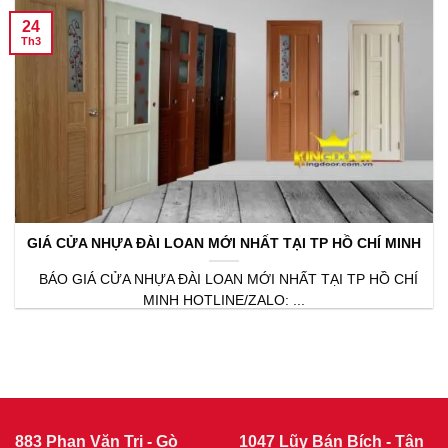
24
Th3
GIÁ CỬA NHỰA ĐÀI LOAN MỚI NHẤT TẠI TP HỒ CHÍ MINH
BÁO GIÁ CỬA NHỰA ĐÀI LOAN MỚI NHẤT TẠI TP HỒ CHÍ
MINH HOTLINE/ZALO: ...
883 Phan Văn Trị - Gò
1047 Lũy Bán Bích - Tân