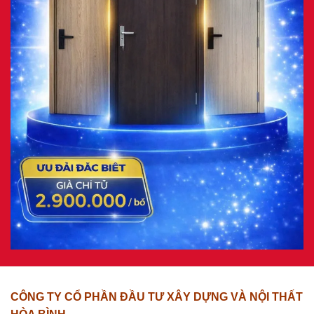
CÔNG TY CỔ PHẦN ĐẦU TƯ XÂY DỰNG VÀ NỘI THẤT