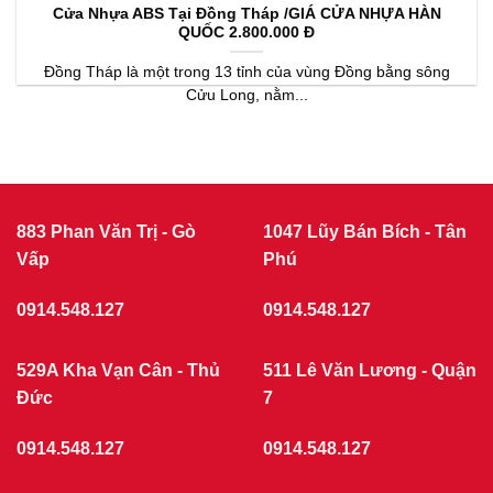
Cửa Nhựa ABS Tại Đồng Tháp /GIÁ CỬA NHỰA HÀN
QUỐC 2.800.000 Đ
Đồng Tháp là một trong 13 tỉnh của vùng Đồng bằng sông
Cửu Long, nằm...
883 Phan Văn Trị - Gò
1047 Lũy Bán Bích - Tân
Vấp
Phú
0914.548.127
0914.548.127
529A Kha Vạn Cân - Thủ
511 Lê Văn Lương - Quận
Đức
7
0914.548.127
0914.548.127