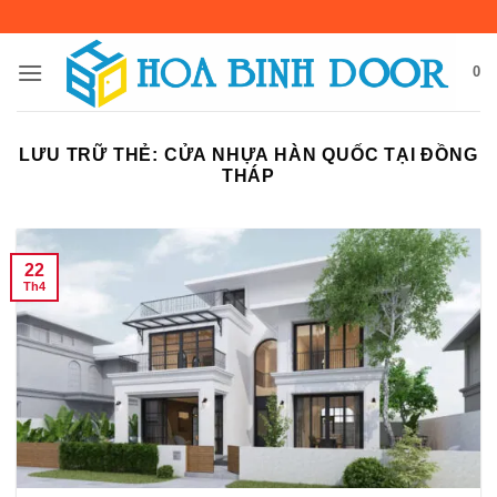
Bỏ
qua
nội
0
dung
LƯU TRỮ THẺ:
CỬA NHỰA HÀN QUỐC TẠI ĐỒNG
THÁP
22
Th4