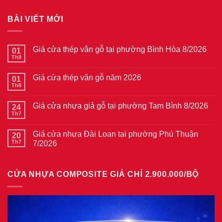
BÀI VIẾT MỚI
Giá cửa thép vân gỗ tại phường Bình Hòa 8/2026
01
Th8
Không
có
bình
Giá cửa thép vân gỗ năm 2026
01
luận
ở
Th8
Không
Giá
có
cửa
bình
thép
Giá cửa nhựa giả gỗ tại phường Tam Bình 8/2026
24
luận
vân
ở
Th7
Không
gỗ
Giá
có
tại
cửa
bình
phường
thép
Giá cửa nhựa Đài Loan tại phường Phú Thuận
20
luận
Bình
vân
ở
Th7
7/2026
Hòa
gỗ
Giá
8/2026
năm
Không
cửa
2026
có
nhựa
bình
giả
CỬA NHỰA COMPOSITE GIẢ CHỈ 2.900.000/BỘ
luận
gỗ
ở
tại
Giá
phường
cửa
Tam
nhựa
Bình
Đài
8/2026
Loan
tại