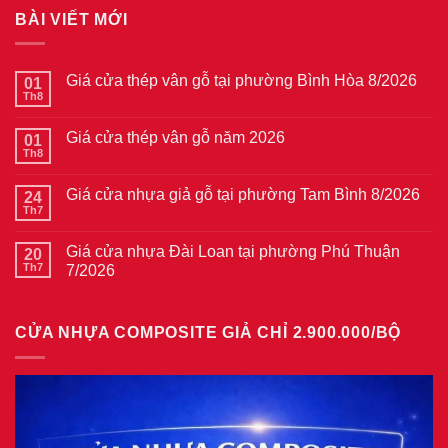
BÀI VIẾT MỚI
Giá cửa thép vân gỗ tại phường Bình Hòa 8/2026
01
Th8
Không
có
bình
Giá cửa thép vân gỗ năm 2026
01
luận
ở
Th8
Không
Giá
có
cửa
bình
thép
Giá cửa nhựa giả gỗ tại phường Tam Bình 8/2026
24
luận
vân
ở
Th7
Không
gỗ
Giá
có
tại
cửa
bình
phường
thép
Giá cửa nhựa Đài Loan tại phường Phú Thuận
20
luận
Bình
vân
ở
Th7
7/2026
Hòa
gỗ
Giá
8/2026
năm
Không
cửa
2026
có
nhựa
bình
giả
CỬA NHỰA COMPOSITE GIẢ CHỈ 2.900.000/BỘ
luận
gỗ
ở
tại
Giá
phường
cửa
Tam
nhựa
Bình
Đài
8/2026
Loan
tại
phường
Phú