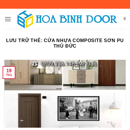
Bỏ
qua
nội
0
dung
LƯU TRỮ THẺ:
CỬA NHỰA COMPOSITE SƠN PU
THỦ ĐỨC
19
Th1