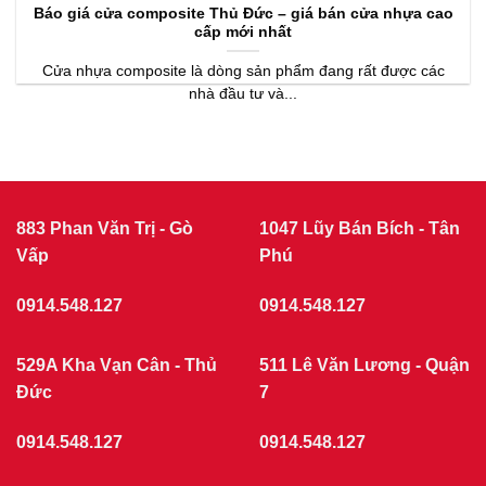
Báo giá cửa composite Thủ Đức – giá bán cửa nhựa cao
cấp mới nhất
Cửa nhựa composite là dòng sản phẩm đang rất được các
nhà đầu tư và...
883 Phan Văn Trị - Gò
1047 Lũy Bán Bích - Tân
Vấp
Phú
0914.548.127
0914.548.127
529A Kha Vạn Cân - Thủ
511 Lê Văn Lương - Quận
Đức
7
0914.548.127
0914.548.127