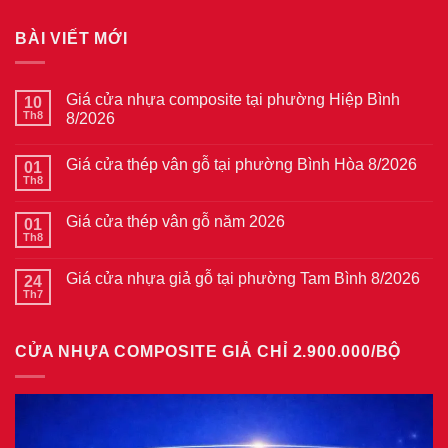
BÀI VIẾT MỚI
Giá cửa nhựa composite tại phường Hiệp Bình
10
Th8
8/2026
Không
có
Giá cửa thép vân gỗ tại phường Bình Hòa 8/2026
01
bình
luận
Th8
Không
ở
có
Giá
bình
cửa
Giá cửa thép vân gỗ năm 2026
01
luận
nhựa
ở
Th8
composite
Không
Giá
tại
có
cửa
phường
bình
thép
Giá cửa nhựa giả gỗ tại phường Tam Bình 8/2026
24
Hiệp
luận
vân
ở
Th7
Bình
Không
gỗ
Giá
8/2026
có
tại
cửa
bình
phường
thép
luận
Bình
vân
CỬA NHỰA COMPOSITE GIẢ CHỈ 2.900.000/BỘ
ở
Hòa
gỗ
Giá
8/2026
năm
cửa
2026
nhựa
giả
gỗ
tại
phường