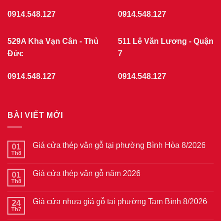
0914.548.127
0914.548.127
529A Kha Vạn Cân - Thủ
511 Lê Văn Lương - Quận
Đức
7
0914.548.127
0914.548.127
BÀI VIẾT MỚI
Giá cửa thép vân gỗ tại phường Bình Hòa 8/2026
01
Th8
Không
có
bình
Giá cửa thép vân gỗ năm 2026
01
luận
ở
Th8
Không
Giá
có
cửa
bình
thép
Giá cửa nhựa giả gỗ tại phường Tam Bình 8/2026
24
luận
vân
ở
Th7
Không
gỗ
Giá
có
tại