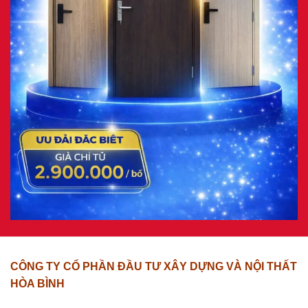
CÔNG TY CỔ PHẦN ĐẦU TƯ XÂY DỰNG VÀ NỘI THẤT
HÒA BÌNH