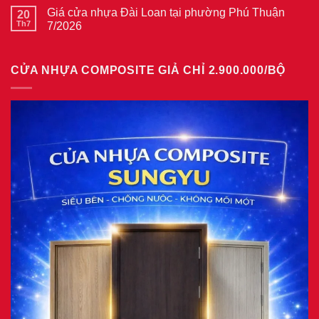
cửa
bình
phường
thép
Giá cửa nhựa Đài Loan tại phường Phú Thuận
20
luận
Bình
vân
ở
Th7
7/2026
Hòa
gỗ
Giá
8/2026
năm
Không
cửa
2026
có
nhựa
bình
giả
CỬA NHỰA COMPOSITE GIẢ CHỈ 2.900.000/BỘ
luận
gỗ
ở
tại
Giá
phường
cửa
Tam
nhựa
Bình
Đài
8/2026
Loan
tại
phường
Phú
Thuận
7/2026