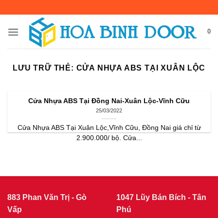
Bỏ
qua
nội
0
dung
LƯU TRỮ THẺ:
CỬA NHỰA ABS TẠI XUÂN LỘC
Cửa Nhựa ABS Tại Đồng Nai-Xuân Lộc-Vĩnh Cữu
25/03/2022
Cửa Nhựa ABS Tại Xuân Lộc,Vĩnh Cữu, Đồng Nai giá chỉ từ
2.900.000/ bộ. Cửa...
883 Phan Văn Trị - Gò
1047 Lũy Bán Bích - Tân
Vấp
Phú