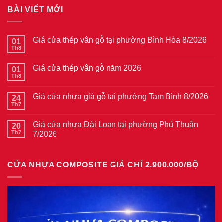
BÀI VIẾT MỚI
Giá cửa thép vân gỗ tại phường Bình Hòa 8/2026
01
Th8
Không
có
bình
Giá cửa thép vân gỗ năm 2026
01
luận
ở
Th8
Không
Giá
có
cửa
bình
thép
Giá cửa nhựa giả gỗ tại phường Tam Bình 8/2026
24
luận
vân
ở
Th7
Không
gỗ
Giá
có
tại
cửa
bình
phường
thép
Giá cửa nhựa Đài Loan tại phường Phú Thuận
20
luận
Bình
vân
ở
Th7
7/2026
Hòa
gỗ
Giá
8/2026
năm
Không
cửa
2026
có
nhựa
bình
giả
CỬA NHỰA COMPOSITE GIẢ CHỈ 2.900.000/BỘ
luận
gỗ
ở
tại
Giá
phường
cửa
Tam
nhựa
Bình
Đài
8/2026
Loan
tại
phường
Phú