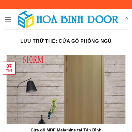
Bỏ
qua
nội
0
dung
LƯU TRỮ THẺ:
CỬA GỖ PHÒNG NGỦ
07
Th8
Cửa gỗ MDF Melamine tại Tân Bình