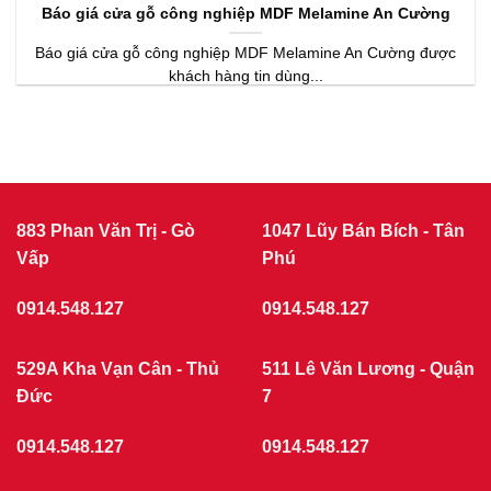
Báo giá cửa gỗ công nghiệp MDF Melamine An Cường
Báo giá cửa gỗ công nghiệp MDF Melamine An Cường được
khách hàng tin dùng...
883 Phan Văn Trị - Gò
1047 Lũy Bán Bích - Tân
Vấp
Phú
0914.548.127
0914.548.127
529A Kha Vạn Cân - Thủ
511 Lê Văn Lương - Quận
Đức
7
0914.548.127
0914.548.127