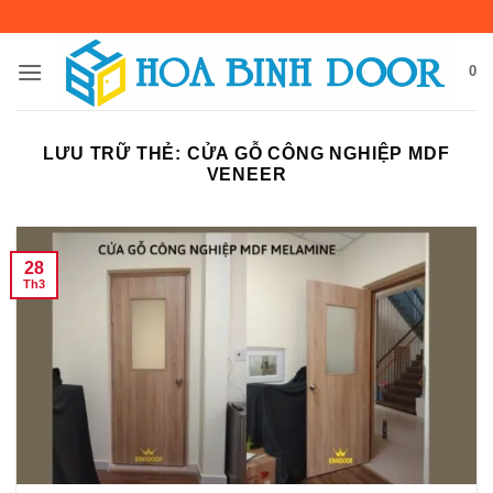
Bỏ
qua
nội
0
dung
LƯU TRỮ THẺ:
CỬA GỖ CÔNG NGHIỆP MDF
VENEER
28
Th3