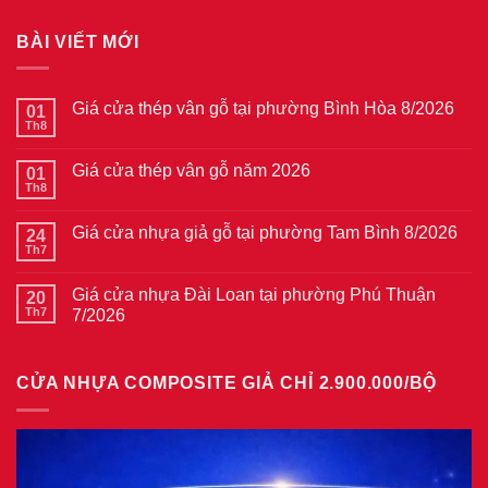
BÀI VIẾT MỚI
Giá cửa thép vân gỗ tại phường Bình Hòa 8/2026
01
Th8
Không
có
bình
Giá cửa thép vân gỗ năm 2026
01
luận
ở
Th8
Không
Giá
có
cửa
bình
thép
Giá cửa nhựa giả gỗ tại phường Tam Bình 8/2026
24
luận
vân
ở
Th7
Không
gỗ
Giá
có
tại
cửa
bình
phường
thép
Giá cửa nhựa Đài Loan tại phường Phú Thuận
20
luận
Bình
vân
ở
Th7
7/2026
Hòa
gỗ
Giá
8/2026
năm
Không
cửa
2026
có
nhựa
bình
giả
CỬA NHỰA COMPOSITE GIẢ CHỈ 2.900.000/BỘ
luận
gỗ
ở
tại
Giá
phường
cửa
Tam
nhựa
Bình
Đài
8/2026
Loan
tại