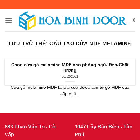
Bỏ
qua
nội
0
dung
LƯU TRỮ THẺ:
CẤU TẠO CỬA MDF MELAMINE
Chọn cửa gỗ melamine MDF cho phòng ngủ- Đẹp-Chất
lượng
06/12/2021
Cửa gỗ melamine MDF là loại cửa được làm từ gỗ MDF cao
cấp phủ...
883 Phan Văn Trị - Gò
1047 Lũy Bán Bích - Tân
Vấp
Phú