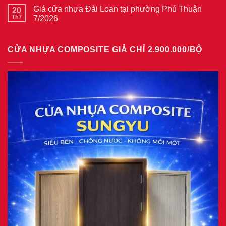
cửa
bình
phường
thép
Giá cửa nhựa Đài Loan tại phường Phú Thuận
20
luận
Bình
vân
ở
Th7
7/2026
Hòa
gỗ
Giá
8/2026
năm
Không
cửa
2026
có
nhựa
bình
giả
CỬA NHỰA COMPOSITE GIẢ CHỈ 2.900.000/BỘ
luận
gỗ
ở
tại
Giá
phường
cửa
Tam
nhựa
Bình
Đài
8/2026
Loan
tại
phường
Phú
Thuận
7/2026