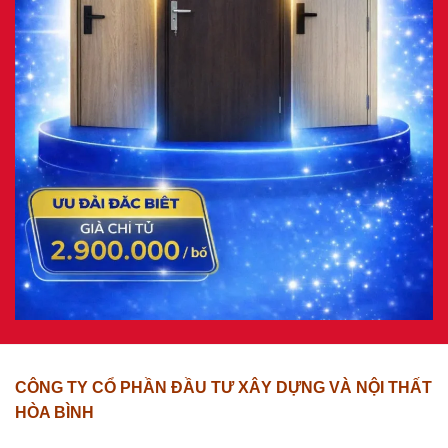
CÔNG TY CỔ PHẦN ĐẦU TƯ XÂY DỰNG VÀ NỘI THẤT
HÒA BÌNH