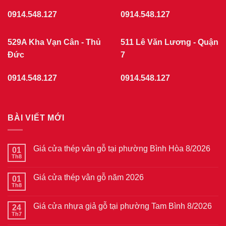
0914.548.127
0914.548.127
529A Kha Vạn Cân - Thủ
511 Lê Văn Lương - Quận
Đức
7
0914.548.127
0914.548.127
BÀI VIẾT MỚI
Giá cửa thép vân gỗ tại phường Bình Hòa 8/2026
01
Th8
Không
có
bình
Giá cửa thép vân gỗ năm 2026
01
luận
ở
Th8
Không
Giá
có
cửa
bình
thép
Giá cửa nhựa giả gỗ tại phường Tam Bình 8/2026
24
luận
vân
ở
Th7
Không
gỗ
Giá
có
tại